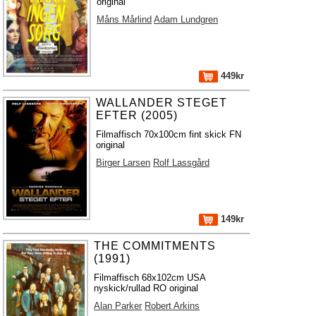
original
Måns Mårlind
Adam Lundgren
449kr
WALLANDER STEGET
EFTER (2005)
Filmaffisch 70x100cm fint skick FN
original
Birger Larsen
Rolf Lassgård
149kr
THE COMMITMENTS
(1991)
Filmaffisch 68x102cm USA
nyskick/rullad RO original
Alan Parker
Robert Arkins