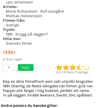
Lars Johansson
Artister:
Marie Richardson
Rolf Lassgård
Mattias Holstensson
Filmen från:
Sverige
Tryckt:
1991
Snygg på väggen?
Hitta mer:
Svenska filmer
149kr
2-3 ex i lager
Köp!
1
3.5
/
5
from
11
ratings
Köp en äkta filmaffisch som satt utanför biografen
1991. Ovanlig, de flesta slängdes när filmen gick ner.
Papper och färger i hög kvalitet, perfekt att rama
in på väggen. Snabb leverans, Swish, DHL spårbart.
Andra posters du kanske gillar: