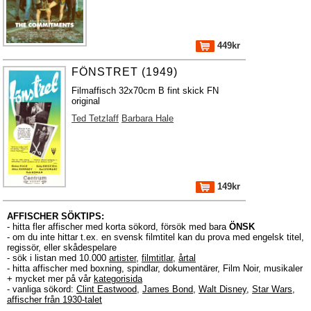
449kr
FÖNSTRET (1949)
Filmaffisch 32x70cm B fint skick FN
original
Ted Tetzlaff
Barbara Hale
149kr
AFFISCHER SÖKTIPS:
- hitta fler affischer med korta sökord, försök med bara
ÖNSK
- om du inte hittar t.ex. en svensk filmtitel kan du prova med engelsk titel,
regissör, eller skådespelare
- sök i listan med 10.000
artister
,
filmtitlar
,
årtal
- hitta affischer med boxning, spindlar, dokumentärer, Film Noir, musikaler
+ mycket mer på vår
kategorisida
- vanliga sökord:
Clint Eastwood
,
James Bond
,
Walt Disney
,
Star Wars
,
affischer från 1930-talet