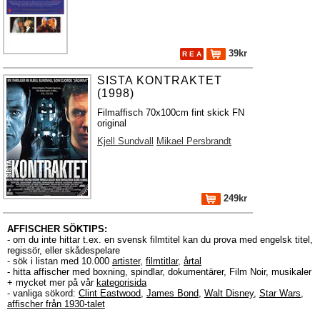
39kr
R E A
SISTA KONTRAKTET
(1998)
Filmaffisch 70x100cm fint skick FN
original
Kjell Sundvall
Mikael Persbrandt
249kr
AFFISCHER SÖKTIPS:
- om du inte hittar t.ex. en svensk filmtitel kan du prova med engelsk titel,
regissör, eller skådespelare
- sök i listan med 10.000
artister
,
filmtitlar
,
årtal
- hitta affischer med boxning, spindlar, dokumentärer, Film Noir, musikaler
+ mycket mer på vår
kategorisida
- vanliga sökord:
Clint Eastwood
,
James Bond
,
Walt Disney
,
Star Wars
,
affischer från 1930-talet