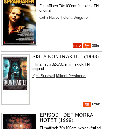
Filmaffisch 70x100cm fint skick FN
original
Colin Nutley
Helena Bergström
39kr
R E A
SISTA KONTRAKTET (1998)
Filmaffisch 32x70cm fint skick FN
original
Kjell Sundvall
Mikael Persbrandt
65kr
EPISOD I DET MÖRKA
HOTET (1999)
Filmaffisch 70x100cm nyskick/rullad