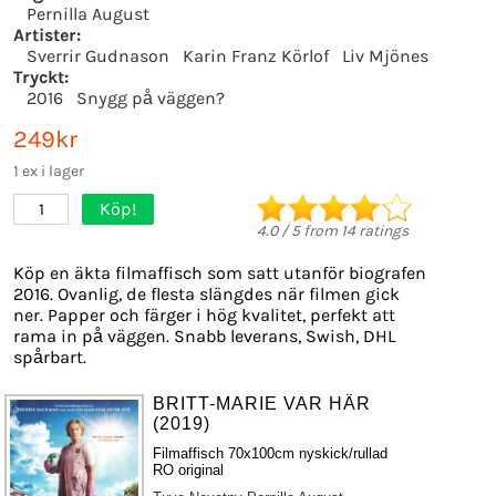
Pernilla August
Artister:
Sverrir Gudnason
Karin Franz Körlof
Liv Mjönes
Tryckt:
2016
Snygg på väggen?
249kr
1 ex i lager
Köp!
1
4.0
/
5
from
14
ratings
Köp en äkta filmaffisch som satt utanför biografen
2016. Ovanlig, de flesta slängdes när filmen gick
ner. Papper och färger i hög kvalitet, perfekt att
rama in på väggen. Snabb leverans, Swish, DHL
spårbart.
BRITT-MARIE VAR HÄR
(2019)
Filmaffisch 70x100cm nyskick/rullad
RO original