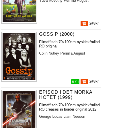
Tuva Novotny
Pernilla August
249kr
GOSSIP (2000)
Filmaffisch 70x100cm nyskick/rullad
RO original
Colin Nutley
Pernilla August
249kr
N Y !
EPISOD I DET MÖRKA
HOTET (1999)
Filmaffisch 70x100cm nyskick/rullad
RO creases in border original 2012
George Lucas
Liam Neeson