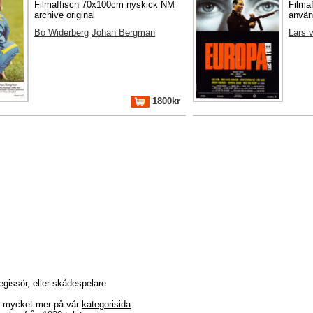
Filmaffisch 70x100cm nyskick NM
Filma
archive original
använ
Bo Widerberg
Johan Bergman
Lars v
1800kr
regissör, eller skådespelare
r + mycket mer på vår
kategorisida