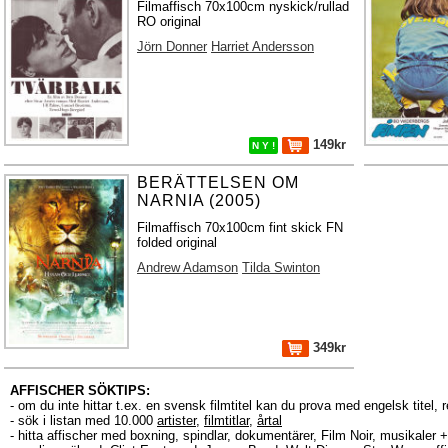
Filmaffisch 70x100cm nyskick/rullad
RO original
Jörn Donner
Harriet Andersson
149kr
N Y !
BERÄTTELSEN OM
NARNIA (2005)
Filmaffisch 70x100cm fint skick FN
folded original
Andrew Adamson
Tilda Swinton
349kr
AFFISCHER SÖKTIPS:
- om du inte hittar t.ex. en svensk filmtitel kan du prova med engelsk titel, 
- sök i listan med 10.000
artister
,
filmtitlar
,
årtal
- hitta affischer med boxning, spindlar, dokumentärer, Film Noir, musikale