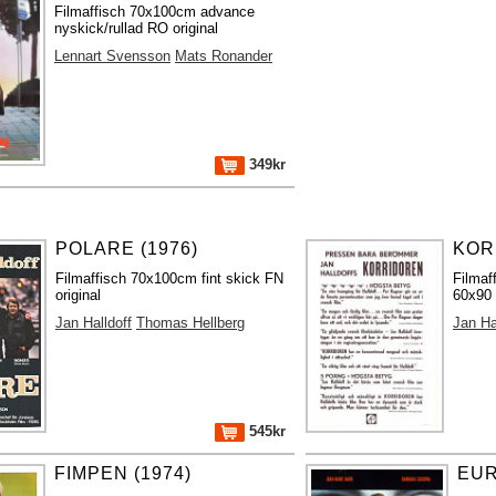
Filmaffisch 70x100cm advance
nyskick/rullad RO original
Lennart Svensson
Mats Ronander
349kr
POLARE (1976)
KOR
Filmaffisch 70x100cm fint skick FN
Filmaf
original
60x90 
Jan Halldoff
Thomas Hellberg
Jan Ha
545kr
FIMPEN (1974)
EUR