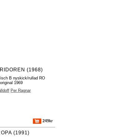
RIDOREN (1968)
fisch B nyskick/rullad RO
original 1969
lldoff
Per Ragnar
249kr
OPA (1991)