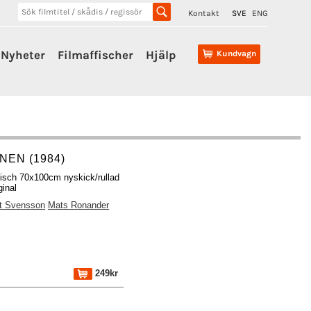
Kontakt
SVE
ENG
Nyheter
Filmaffischer
Hjälp
Kundvagn
NEN (1984)
fisch 70x100cm nyskick/rullad
ginal
t Svensson
Mats Ronander
249kr