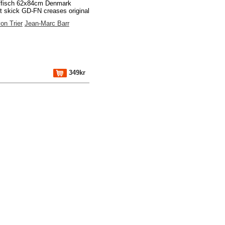
ffisch 62x84cm Denmark
t skick GD-FN creases original
on Trier
Jean-Marc Barr
349kr