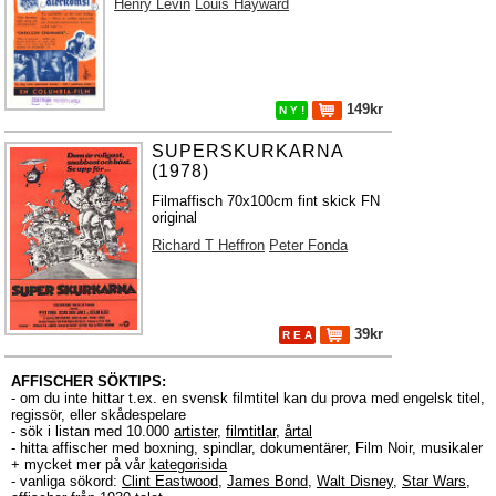
Henry Levin
Louis Hayward
149kr
N Y !
SUPERSKURKARNA
(1978)
Filmaffisch 70x100cm fint skick FN
original
Richard T Heffron
Peter Fonda
39kr
R E A
AFFISCHER SÖKTIPS:
- om du inte hittar t.ex. en svensk filmtitel kan du prova med engelsk titel,
regissör, eller skådespelare
- sök i listan med 10.000
artister
,
filmtitlar
,
årtal
- hitta affischer med boxning, spindlar, dokumentärer, Film Noir, musikaler
+ mycket mer på vår
kategorisida
- vanliga sökord:
Clint Eastwood
,
James Bond
,
Walt Disney
,
Star Wars
,