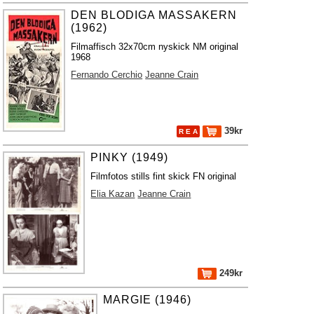
DEN BLODIGA MASSAKERN
(1962)
Filmaffisch 32x70cm nyskick NM original
1968
Fernando Cerchio
Jeanne Crain
39kr
R E A
PINKY (1949)
Filmfotos stills fint skick FN original
Elia Kazan
Jeanne Crain
249kr
MARGIE (1946)