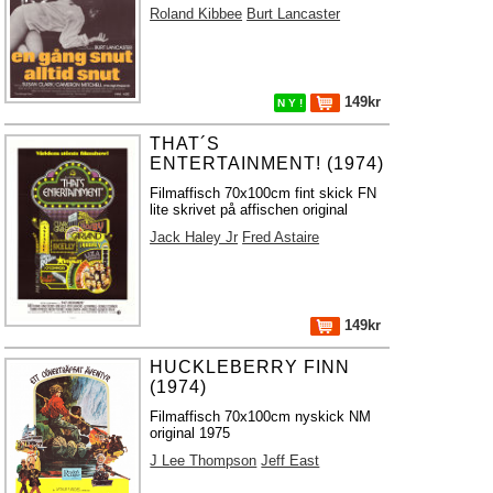
Roland Kibbee
Burt Lancaster
149kr
N Y !
THAT´S
ENTERTAINMENT! (1974)
Filmaffisch 70x100cm fint skick FN
lite skrivet på affischen original
Jack Haley Jr
Fred Astaire
149kr
HUCKLEBERRY FINN
(1974)
Filmaffisch 70x100cm nyskick NM
original 1975
J Lee Thompson
Jeff East