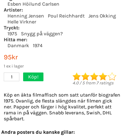
Esben Höilund Carlsen
Artister:
Henning Jensen
Poul Reichhardt
Jens Okking
Helle Virkner
Tryckt:
1975
Snygg på väggen?
Hitta mer:
Danmark
1974
95kr
1 ex i lager
Köp!
1
4.0
/
5
from
7
ratings
Köp en äkta filmaffisch som satt utanför biografen
1975. Ovanlig, de flesta slängdes när filmen gick
ner. Papper och färger i hög kvalitet, perfekt att
rama in på väggen. Snabb leverans, Swish, DHL
spårbart.
Andra posters du kanske gillar: