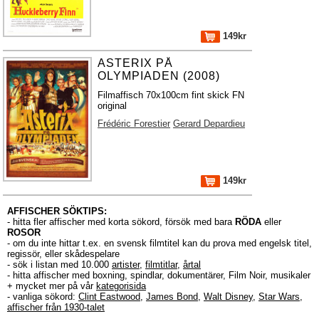
149kr
ASTERIX PÅ
OLYMPIADEN (2008)
Filmaffisch 70x100cm fint skick FN
original
Frédéric Forestier
Gerard Depardieu
149kr
AFFISCHER SÖKTIPS:
- hitta fler affischer med korta sökord, försök med bara
RÖDA
eller
ROSOR
- om du inte hittar t.ex. en svensk filmtitel kan du prova med engelsk titel,
regissör, eller skådespelare
- sök i listan med 10.000
artister
,
filmtitlar
,
årtal
- hitta affischer med boxning, spindlar, dokumentärer, Film Noir, musikaler
+ mycket mer på vår
kategorisida
- vanliga sökord:
Clint Eastwood
,
James Bond
,
Walt Disney
,
Star Wars
,
affischer från 1930-talet