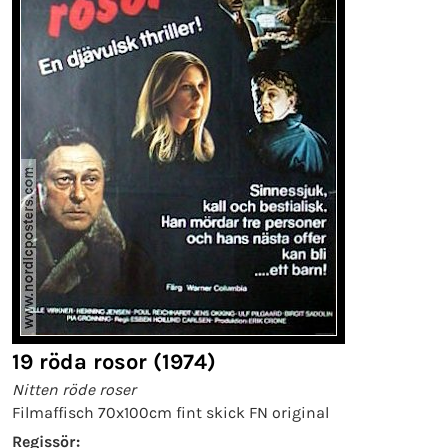
19 röda rosor (1974)
Nitten röde roser
Filmaffisch 70x100cm fint skick FN original
Regissör: