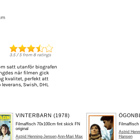
cm
3.5
/
5
from
8
ratings
om satt utanför biografen
längdes när filmen gick
g kvalitet, perfekt att
 leverans, Swish, DHL
VINTERBARN (1978)
ÖGONBL
Filmaffisch 70x100cm fint skick FN
Filmaffisch
original
Astrid Hen
Astrid Henning-Jensen
Ann-Mari Max
Hansen