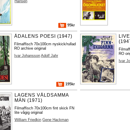
Hansen
95kr
ÅDALENS POESI (1947)
LIV
(194
Filmaffisch 70x100cm nyskick/rullad
RO archive original
Filmaf
RO ori
Ivar Johansson
Adolf Jahr
Ivar J
195kr
LAGENS VÅLDSAMMA
MÄN (1971)
Filmaffisch 70x100cm fint skick FN
lite vågig original
William Friedkin
Gene Hackman