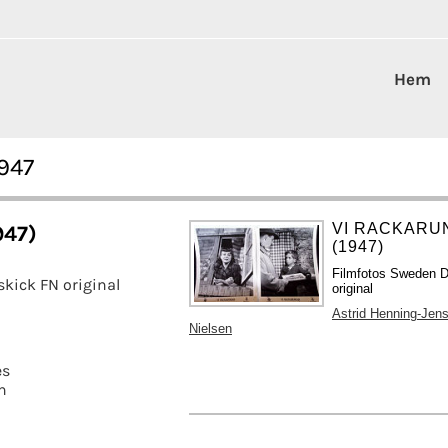
Hem
1947
VI RACKARU
947)
(1947)
Filmfotos Sweden D 
skick FN original
original
Astrid Henning-Jen
Nielsen
es
n