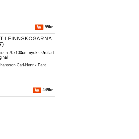
95kr
ET I FINNSKOGARNA
7)
fisch 70x100cm nyskick/rullad
ginal
ohansson
Carl-Henrik Fant
449kr