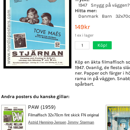
1947
Snygg på väggen?
Hitta mer:
Danmark
Barn
32x70
149kr
1 ex i lager
Köp!
1
Köp en äkta filmaffisch s
1947. Ovanlig, de flesta s
ner. Papper och färger i hö
rama in på väggen. Snabb
spårbart.
Andra posters du kanske gillar:
PAW (1959)
Filmaffisch 32x70cm fint skick FN original
Astrid Henning-Jensen
Jimmy Sterman