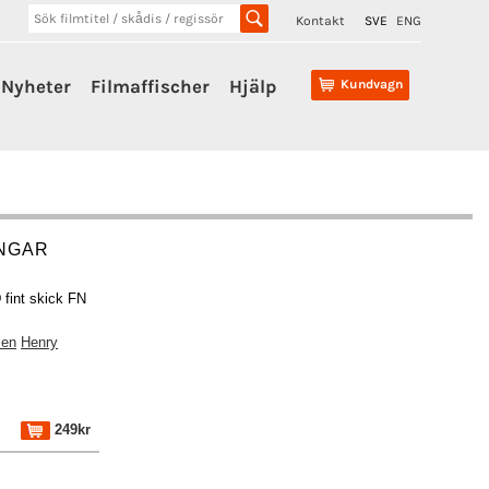
Kontakt
SVE
ENG
Nyheter
Filmaffischer
Hjälp
Kundvagn
NGAR
fint skick FN
sen
Henry
249kr