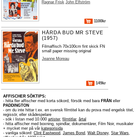
Ragnar Frisk
John Elfström
1100kr
HÅRDA BUD MR STEVE
(1957)
Filmaffisch 70x100cm fint skick FN
small paper missing original
Jeanne Moreau
149kr
AFFISCHER SÖKTIPS:
- hitta fler affischer med korta sökord, försök med bara
FRÅN
eller
PADDINGTON
- om du inte hittar t.ex. en svensk filmtitel kan du prova med engelsk titel,
regissör, eller skådespelare
- sök i listan med 10.000
artister
,
filmtitlar
,
årtal
- hitta affischer med boxning, spindlar, dokumentärer, Film Noir, musikaler
+ mycket mer på vår
kategorisida
- vanliga sökord:
Clint Eastwood
,
James Bond
,
Walt Disney
,
Star Wars
,