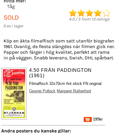
Hitta mer:
Tåg
SOLD
4.0
/
5
from
13
ratings
0 ex i lager
Köp en äkta filmaffisch som satt utanför biografen
1961. Ovanlig, de flesta slängdes när filmen gick ner.
Papper och färger i hög kvalitet, perfekt att rama
in på väggen. Snabb leverans, Swish, DHL spårbart.
4.50 FRÅN PADDINGTON
(1961)
Filmaffisch 32x70cm fint skick FN original
George Pollock
Margaret Rutherford
195kr
Andra posters du kanske gillar: