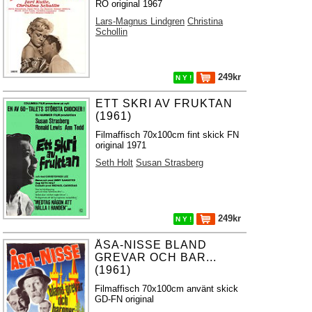
RO original 1967
Lars-Magnus Lindgren
Christina
Schollin
249kr
N Y !
ETT SKRI AV FRUKTAN
(1961)
Filmaffisch 70x100cm fint skick FN
original 1971
Seth Holt
Susan Strasberg
249kr
N Y !
ÅSA-NISSE BLAND
GREVAR OCH BAR...
(1961)
Filmaffisch 70x100cm använt skick
GD-FN original