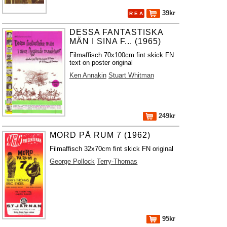
39kr
R E A
DESSA FANTASTISKA
MÄN I SINA F... (1965)
Filmaffisch 70x100cm fint skick FN
text on poster original
Ken Annakin
Stuart Whitman
249kr
MORD PÅ RUM 7 (1962)
Filmaffisch 32x70cm fint skick FN original
George Pollock
Terry-Thomas
95kr