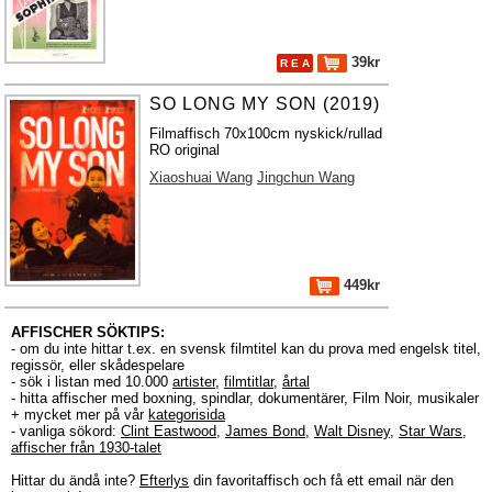
39kr
R E A
SO LONG MY SON (2019)
Filmaffisch 70x100cm nyskick/rullad
RO original
Xiaoshuai Wang
Jingchun Wang
449kr
AFFISCHER SÖKTIPS:
- om du inte hittar t.ex. en svensk filmtitel kan du prova med engelsk titel,
regissör, eller skådespelare
- sök i listan med 10.000
artister
,
filmtitlar
,
årtal
- hitta affischer med boxning, spindlar, dokumentärer, Film Noir, musikaler
+ mycket mer på vår
kategorisida
- vanliga sökord:
Clint Eastwood
,
James Bond
,
Walt Disney
,
Star Wars
,
affischer från 1930-talet
Hittar du ändå inte?
Efterlys
din favoritaffisch och få ett email när den