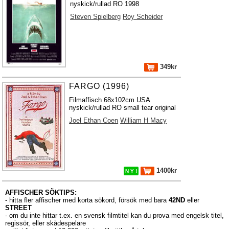
nyskick/rullad RO 1998
Steven Spielberg
Roy Scheider
349kr
FARGO (1996)
Filmaffisch 68x102cm USA
nyskick/rullad RO small tear original
Joel Ethan Coen
William H Macy
1400kr
N Y !
AFFISCHER SÖKTIPS:
- hitta fler affischer med korta sökord, försök med bara
42ND
eller
STREET
- om du inte hittar t.ex. en svensk filmtitel kan du prova med engelsk titel,
regissör, eller skådespelare