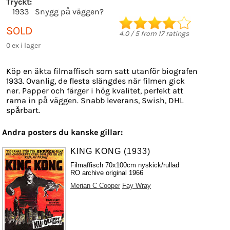
Tryckt:
1933
Snygg på väggen?
SOLD
4.0
/
5
from
17
ratings
0 ex i lager
Köp en äkta filmaffisch som satt utanför biografen
1933. Ovanlig, de flesta slängdes när filmen gick
ner. Papper och färger i hög kvalitet, perfekt att
rama in på väggen. Snabb leverans, Swish, DHL
spårbart.
Andra posters du kanske gillar:
KING KONG (1933)
Filmaffisch 70x100cm nyskick/rullad
RO archive original 1966
Merian C Cooper
Fay Wray