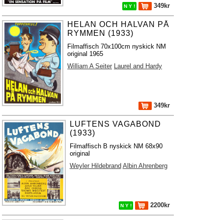
349kr
N Y !
HELAN OCH HALVAN PÅ
RYMMEN (1933)
Filmaffisch 70x100cm nyskick NM
original 1965
William A Seiter
Laurel and Hardy
349kr
LUFTENS VAGABOND
(1933)
Filmaffisch B nyskick NM 68x90
original
Weyler Hildebrand
Albin Ahrenberg
2200kr
N Y !