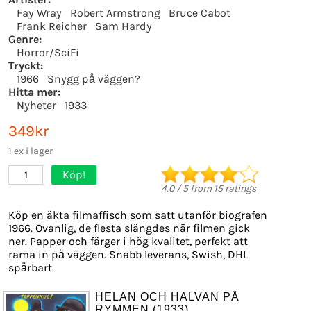
Fay Wray
Robert Armstrong
Bruce Cabot
Frank Reicher
Sam Hardy
Genre:
Horror/SciFi
Tryckt:
1966
Snygg på väggen?
Hitta mer:
Nyheter
1933
349kr
1 ex i lager
Köp!
1
4.0
/
5
from
15
ratings
Köp en äkta filmaffisch som satt utanför biografen
1966. Ovanlig, de flesta slängdes när filmen gick
ner. Papper och färger i hög kvalitet, perfekt att
rama in på väggen. Snabb leverans, Swish, DHL
spårbart.
HELAN OCH HALVAN PÅ
RYMMEN (1933)