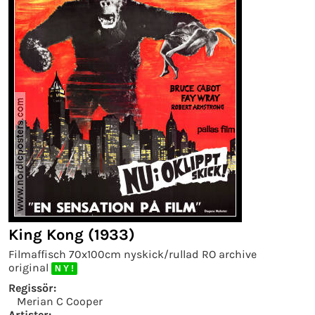
King Kong (1933)
Filmaffisch 70x100cm nyskick/rullad RO archive
original
N Y !
Regissör:
Merian C Cooper
Artister: