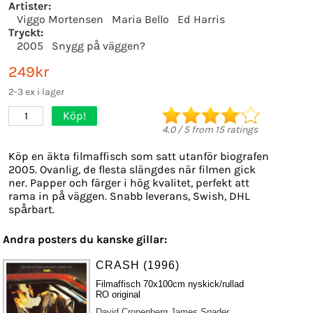
Artister:
Viggo Mortensen
Maria Bello
Ed Harris
Tryckt:
2005
Snygg på väggen?
249kr
2-3 ex i lager
Köp!
1
4.0
/
5
from
15
ratings
Köp en äkta filmaffisch som satt utanför biografen
2005. Ovanlig, de flesta slängdes när filmen gick
ner. Papper och färger i hög kvalitet, perfekt att
rama in på väggen. Snabb leverans, Swish, DHL
spårbart.
Andra posters du kanske gillar:
CRASH (1996)
Filmaffisch 70x100cm nyskick/rullad
RO original
David Cronenberg
James Spader