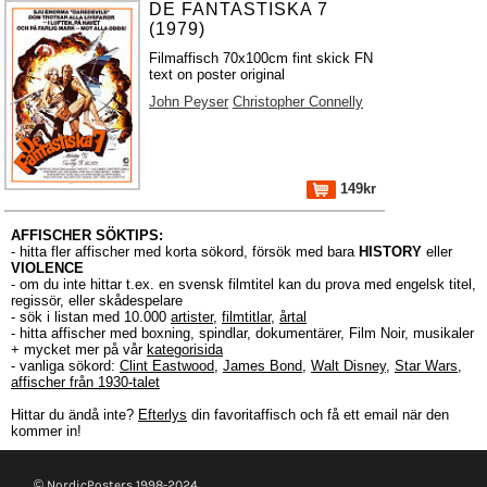
DE FANTASTISKA 7
(1979)
Filmaffisch 70x100cm fint skick FN
text on poster original
John Peyser
Christopher Connelly
149kr
AFFISCHER SÖKTIPS:
- hitta fler affischer med korta sökord, försök med bara
HISTORY
eller
VIOLENCE
- om du inte hittar t.ex. en svensk filmtitel kan du prova med engelsk titel,
regissör, eller skådespelare
- sök i listan med 10.000
artister
,
filmtitlar
,
årtal
- hitta affischer med boxning, spindlar, dokumentärer, Film Noir, musikaler
+ mycket mer på vår
kategorisida
- vanliga sökord:
Clint Eastwood
,
James Bond
,
Walt Disney
,
Star Wars
,
affischer från 1930-talet
Hittar du ändå inte?
Efterlys
din favoritaffisch och få ett email när den
kommer in!
© NordicPosters 1998-2024