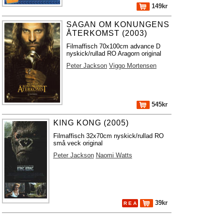
149kr
SAGAN OM KONUNGENS
ÅTERKOMST (2003)
Filmaffisch 70x100cm advance D
nyskick/rullad RO Aragorn original
Peter Jackson
Viggo Mortensen
545kr
KING KONG (2005)
Filmaffisch 32x70cm nyskick/rullad RO
små veck original
Peter Jackson
Naomi Watts
39kr
R E A