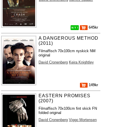
645kr
N Y !
A DANGEROUS METHOD
(2011)
Filmaffisch 70x100cm nyskick NM
original
David Cronenberg
Keira Knightley
149kr
EASTERN PROMISES
(2007)
Filmaffisch 70x100cm fint skick FN
folded original
David Cronenberg
Viggo Mortensen