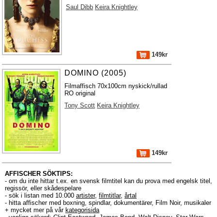
Saul Dibb
Keira Knightley
149kr
DOMINO (2005)
Filmaffisch 70x100cm nyskick/rullad
RO original
Tony Scott
Keira Knightley
149kr
AFFISCHER SÖKTIPS:
- om du inte hittar t.ex. en svensk filmtitel kan du prova med engelsk titel,
regissör, eller skådespelare
- sök i listan med 10.000
artister
,
filmtitlar
,
årtal
- hitta affischer med boxning, spindlar, dokumentärer, Film Noir, musikaler
+ mycket mer på vår
kategorisida