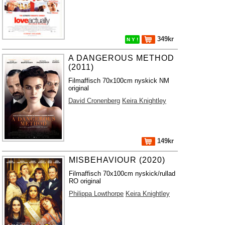
349kr
N Y !
A DANGEROUS METHOD
(2011)
Filmaffisch 70x100cm nyskick NM
original
David Cronenberg
Keira Knightley
149kr
MISBEHAVIOUR (2020)
Filmaffisch 70x100cm nyskick/rullad
RO original
Philippa Lowthorpe
Keira Knightley