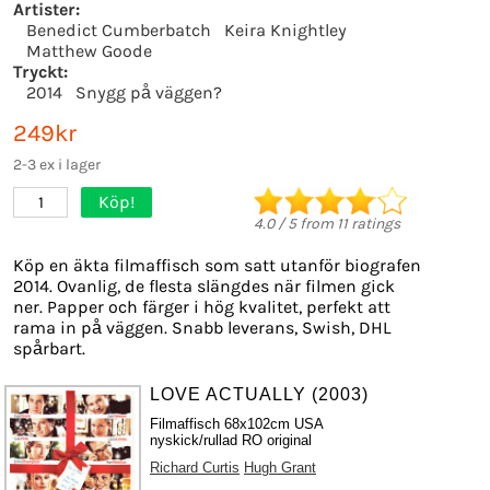
Artister:
Benedict Cumberbatch
Keira Knightley
Matthew Goode
Tryckt:
2014
Snygg på väggen?
249kr
2-3 ex i lager
Köp!
1
4.0
/
5
from
11
ratings
Köp en äkta filmaffisch som satt utanför biografen
2014. Ovanlig, de flesta slängdes när filmen gick
ner. Papper och färger i hög kvalitet, perfekt att
rama in på väggen. Snabb leverans, Swish, DHL
spårbart.
LOVE ACTUALLY (2003)
Filmaffisch 68x102cm USA
nyskick/rullad RO original
Richard Curtis
Hugh Grant