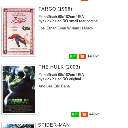
FARGO (1996)
Filmaffisch 68x102cm USA
nyskick/rullad RO small tear original
Joel Ethan Coen
William H Macy
1400kr
N Y !
THE HULK (2003)
Filmaffisch 68x102cm USA
nyskick/rullad RO original
Ang Lee
Eric Bana
449kr
N Y !
SPIDER-MAN