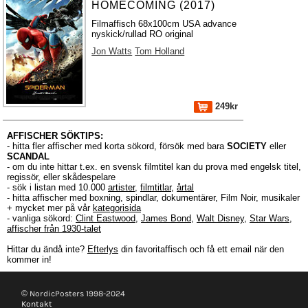
HOMECOMING (2017)
Filmaffisch 68x100cm USA advance
nyskick/rullad RO original
Jon Watts
Tom Holland
249kr
AFFISCHER SÖKTIPS:
- hitta fler affischer med korta sökord, försök med bara
SOCIETY
eller
SCANDAL
- om du inte hittar t.ex. en svensk filmtitel kan du prova med engelsk titel,
regissör, eller skådespelare
- sök i listan med 10.000
artister
,
filmtitlar
,
årtal
- hitta affischer med boxning, spindlar, dokumentärer, Film Noir, musikaler
+ mycket mer på vår
kategorisida
- vanliga sökord:
Clint Eastwood
,
James Bond
,
Walt Disney
,
Star Wars
,
affischer från 1930-talet
Hittar du ändå inte?
Efterlys
din favoritaffisch och få ett email när den
kommer in!
© NordicPosters 1998-2024
Kontakt