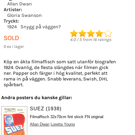
Allan Dwan
Artister:
Gloria Swanson
Tryckt:
1924
Snygg på väggen?
SOLD
4.0
/
5
from
16
ratings
0 ex i lager
Köp en äkta filmaffisch som satt utanför biografen
1924. Ovanlig, de flesta slängdes när filmen gick
ner. Papper och färger i hög kvalitet, perfekt att
rama in på väggen. Snabb leverans, Swish, DHL
spårbart.
Andra posters du kanske gillar:
SUEZ (1938)
Filmaffisch 32x70cm fint skick FN original
Allan Dwan
Loretta Young