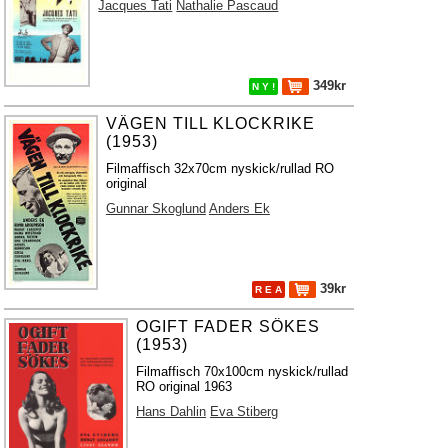
Jacques Tati
Nathalie Pascaud
349kr
N Y !
VÄGEN TILL KLOCKRIKE
(1953)
Filmaffisch 32x70cm nyskick/rullad RO
original
Gunnar Skoglund
Anders Ek
39kr
R E A
OGIFT FADER SÖKES
(1953)
Filmaffisch 70x100cm nyskick/rullad
RO original 1963
Hans Dahlin
Eva Stiberg