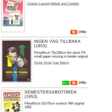
Charles Lamont
Abbott and Costello
149kr
INGEN VÄG TILLBAKA
(1953)
Filmaffisch 70x100cm fint skick FN
small paper missing in border original
Victor Vicas
Ivan Desny
149kr
N Y !
SEMESTERSABOTÖREN
(1953)
Filmaffisch 32x70cm nyskick NM original
1955