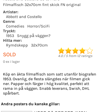
Filmaffisch 32x70cm fint skick FN original
Artister:
Abbott and Costello
Genre:
Comedies
Horror/SciFi
Tryckt:
1953
Snygg på väggen?
Hitta mer:
Rymdskepp
32x70cm
SOLD
4.0
/
5
from
12
ratings
0 ex i lager
Köp en äkta filmaffisch som satt utanför biografen
1953. Ovanlig, de flesta slängdes när filmen gick
ner. Papper och färger i hög kvalitet, perfekt att
rama in på väggen. Snabb leverans, Swish, DHL
spårbart.
Andra posters du kanske gillar: