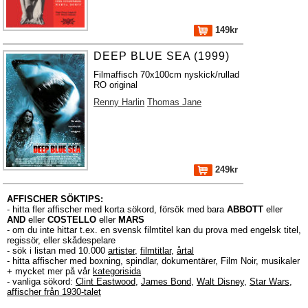
149kr
DEEP BLUE SEA (1999)
Filmaffisch 70x100cm nyskick/rullad
RO original
Renny Harlin
Thomas Jane
249kr
AFFISCHER SÖKTIPS:
- hitta fler affischer med korta sökord, försök med bara
ABBOTT
eller
AND
eller
COSTELLO
eller
MARS
- om du inte hittar t.ex. en svensk filmtitel kan du prova med engelsk titel,
regissör, eller skådespelare
- sök i listan med 10.000
artister
,
filmtitlar
,
årtal
- hitta affischer med boxning, spindlar, dokumentärer, Film Noir, musikaler
+ mycket mer på vår
kategorisida
- vanliga sökord:
Clint Eastwood
,
James Bond
,
Walt Disney
,
Star Wars
,
affischer från 1930-talet