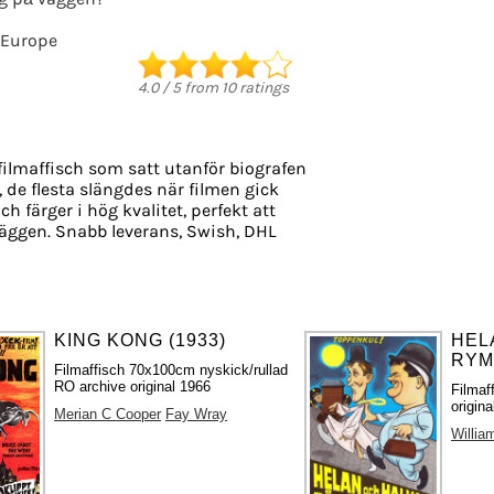
 Europe
4.0
/
5
from
10
ratings
filmaffisch som satt utanför biografen
, de flesta slängdes när filmen gick
ch färger i hög kvalitet, perfekt att
äggen. Snabb leverans, Swish, DHL
KING KONG (1933)
HEL
RYM
Filmaffisch 70x100cm nyskick/rullad
RO archive original 1966
Filmaf
origin
Merian C Cooper
Fay Wray
Willia