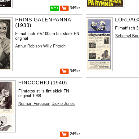
349kr
N Y !
PRINS GALENPANNA
LÖRDAGS
(1933)
Filmaffisch 
Filmaffisch 70x100cm fint skick FN
Schamyl Ba
original
Arthur Robison
Willy Fritsch
349kr
PINOCCHIO (1940)
Filmfotos stills fint skick FN
original 1968
Norman Ferguson
Dickie Jones
249kr