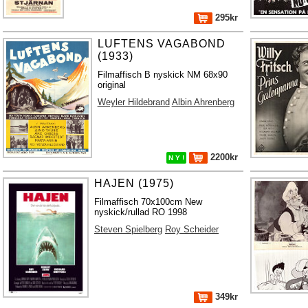
295kr
LUFTENS VAGABOND
(1933)
Filmaffisch B nyskick NM 68x90
original
Weyler Hildebrand
Albin Ahrenberg
2200kr
N Y !
HAJEN (1975)
Filmaffisch 70x100cm New
nyskick/rullad RO 1998
Steven Spielberg
Roy Scheider
349kr