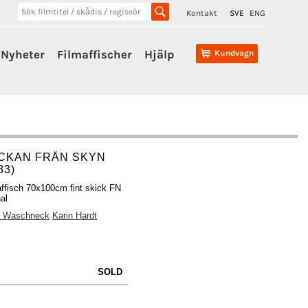
Kontakt
SVE
ENG
Nyheter
Filmaffischer
Hjälp
Kundvagn
ICKAN FRÅN SKYN
33)
affisch 70x100cm fint skick FN
nal
h Waschneck
Karin Hardt
SOLD