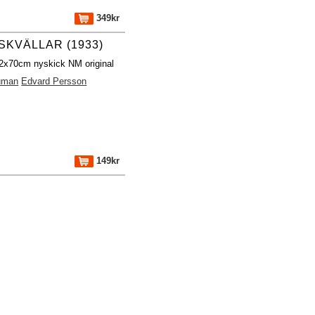
349kr
KVÄLLAR (1933)
32x70cm nyskick NM original
uman
Edvard Persson
149kr