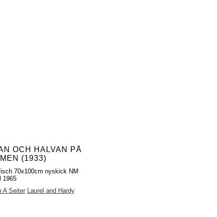
AN OCH HALVAN PÅ
MEN (1933)
fisch 70x100cm nyskick NM
al 1965
m A Seiter
Laurel and Hardy