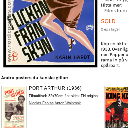
Hitta mer:
Films from
SOLD
0 ex i lager
Köp en äkta 
1933. Ovanlig
ner. Papper o
rama in på v
spårbart.
Andra posters du kanske gillar:
PORT ARTHUR (1936)
Filmaffisch 32x70cm fint skick FN original
Nicolas Farkas
Anton Walbrook