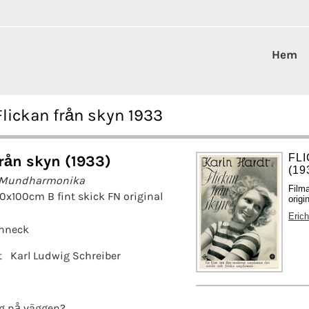
Hem
lickan från skyn 1933
FL
från skyn (1933)
(19
r Mundharmonika
Film
70x100cm B fint skick FN original
origi
Eric
chneck
t
Karl Ludwig Schreiber
g på väggen?