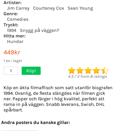
Artister:
Jim Carrey
Courteney Cox
Sean Young
Genre:
Comedies
Tryckt:
1994
Snygg på väggen?
Hitta mer:
Hundar
449kr
1 ex i lager
Köp!
1
4.5
/
5
from
8
ratings
Köp en äkta filmaffisch som satt utanför biografen
1994. Ovanlig, de flesta slängdes när filmen gick
ner. Papper och färger i hög kvalitet, perfekt att
rama in på väggen. Snabb leverans, Swish, DHL
spårbart.
Andra posters du kanske gillar: