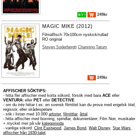
249kr
N Y !
MAGIC MIKE (2012)
Filmaffisch 70x100cm nyskick/rullad
RO original
Steven Soderbergh
Channing Tatum
249kr
AFFISCHER SÖKTIPS:
- hitta fler affischer med korta sökord, försök med bara
ACE
eller
VENTURA:
eller
PET
eller
DETECTIVE
- om du inte hittar t.ex. en svensk filmtitel kan du prova med engelsk titel,
regissör, eller skådespelare
- sök i listan med 10.000
artister
,
filmtitlar
,
årtal
- hitta affischer med boxning, spindlar, dokumentärer, Film Noir, musikaler
+ mycket mer på vår
kategorisida
- vanliga sökord:
Clint Eastwood
,
James Bond
,
Walt Disney
,
Star Wars
,
affischer från 1930-talet