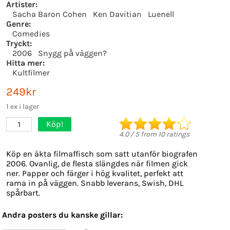
Artister:
Sacha Baron Cohen
Ken Davitian
Luenell
Genre:
Comedies
Tryckt:
2006
Snygg på väggen?
Hitta mer:
Kultfilmer
249kr
1 ex i lager
Köp!
1
4.0
/
5
from
10
ratings
Köp en äkta filmaffisch som satt utanför biografen
2006. Ovanlig, de flesta slängdes när filmen gick
ner. Papper och färger i hög kvalitet, perfekt att
rama in på väggen. Snabb leverans, Swish, DHL
spårbart.
Andra posters du kanske gillar: