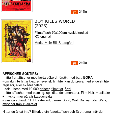
249kr
BOY KILLS WORLD
(2023)
Filmaffisch 70x100cm nyskick/rullad
RO original
Moritz Mohr
Bill Skarsgård
249kr
AFFISCHER SÖKTIPS:
- hitta fler affischer med korta sökord, försök med bara
BORA
- om du inte hittar t.ex. en svensk filmtitel kan du prova med engelsk titel,
regissör, eller skådespelare
- sök i listan med 10.000
artister
,
filmtitlar
,
årtal
- hitta affischer med boxning, spindlar, dokumentärer, Film Noir, musikaler
+ mycket mer på vår
kategorisida
- vanliga sökord:
Clint Eastwood
,
James Bond
,
Walt Disney
,
Star Wars
,
affischer från 1930-talet
Hittar du ändå inte?
Efterlys
din favoritaffisch och få ett email när den