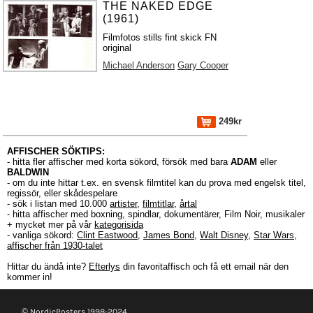
THE NAKED EDGE
(1961)
Filmfotos stills fint skick FN
original
Michael Anderson
Gary Cooper
249kr
AFFISCHER SÖKTIPS:
- hitta fler affischer med korta sökord, försök med bara
ADAM
eller
BALDWIN
- om du inte hittar t.ex. en svensk filmtitel kan du prova med engelsk titel,
regissör, eller skådespelare
- sök i listan med 10.000
artister
,
filmtitlar
,
årtal
- hitta affischer med boxning, spindlar, dokumentärer, Film Noir, musikaler
+ mycket mer på vår
kategorisida
- vanliga sökord:
Clint Eastwood
,
James Bond
,
Walt Disney
,
Star Wars
,
affischer från 1930-talet
Hittar du ändå inte?
Efterlys
din favoritaffisch och få ett email när den
kommer in!
© NordicPosters 1998-2024