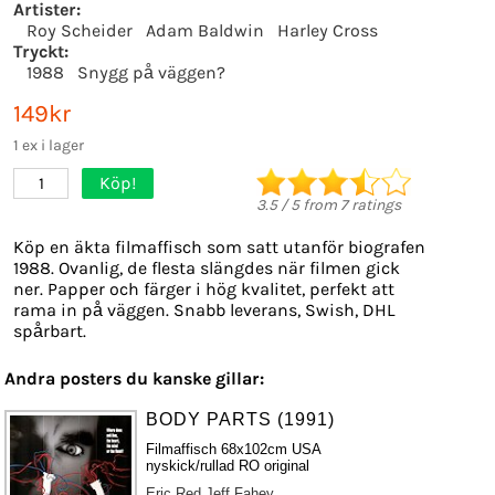
Artister:
Roy Scheider
Adam Baldwin
Harley Cross
Tryckt:
1988
Snygg på väggen?
149kr
1 ex i lager
Köp!
1
3.5
/
5
from
7
ratings
Köp en äkta filmaffisch som satt utanför biografen
1988. Ovanlig, de flesta slängdes när filmen gick
ner. Papper och färger i hög kvalitet, perfekt att
rama in på väggen. Snabb leverans, Swish, DHL
spårbart.
Andra posters du kanske gillar:
BODY PARTS (1991)
Filmaffisch 68x102cm USA
nyskick/rullad RO original
Eric Red
Jeff Fahey