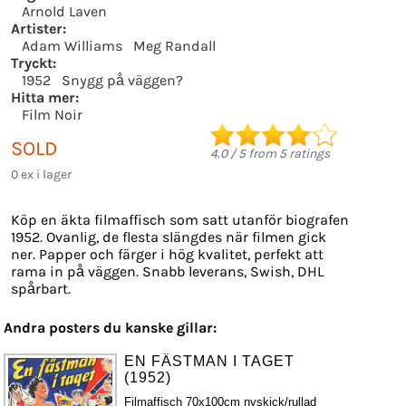
Arnold Laven
Artister:
Adam Williams
Meg Randall
Tryckt:
1952
Snygg på väggen?
Hitta mer:
Film Noir
SOLD
4.0
/
5
from
5
ratings
0 ex i lager
Köp en äkta filmaffisch som satt utanför biografen
1952. Ovanlig, de flesta slängdes när filmen gick
ner. Papper och färger i hög kvalitet, perfekt att
rama in på väggen. Snabb leverans, Swish, DHL
spårbart.
Andra posters du kanske gillar:
EN FÄSTMAN I TAGET
(1952)
Filmaffisch 70x100cm nyskick/rullad