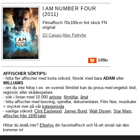
I AM NUMBER FOUR
(2011)
Filmaffisch 70x100cm fint skick FN
original
DJ Caruso
Alex Pettyfer
149kr
AFFISCHER SÖKTIPS:
- hitta fler affischer med korta sökord, försök med bara
ADAM
eller
WILLIAMS
- om du inte hittar t.ex. en svensk filmtitel kan du prova med engelsk titel,
regissör, eller skådespelare
- sök i listan med 10.000
artister
,
filmtitlar
,
årtal
- hitta affischer med boxning, spindlar, dokumentärer, Film Noir, musikaler
+ mycket mer på vår
kategorisida
- vanliga sökord:
Clint Eastwood
,
James Bond
,
Walt Disney
,
Star Wars
,
affischer från 1930-talet
Hittar du ändå inte?
Efterlys
din favoritaffisch och få ett email när den
kommer in!