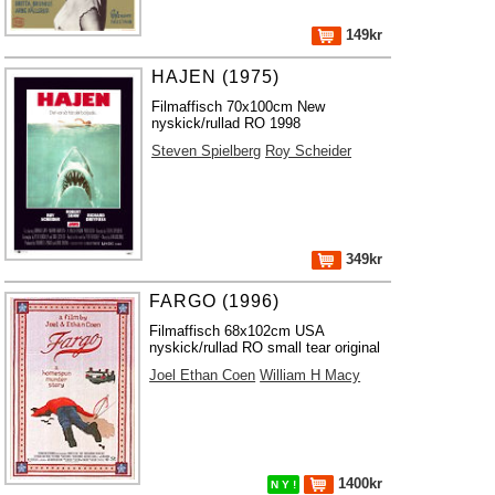
149kr
HAJEN (1975)
Filmaffisch 70x100cm New
nyskick/rullad RO 1998
Steven Spielberg
Roy Scheider
349kr
FARGO (1996)
Filmaffisch 68x102cm USA
nyskick/rullad RO small tear original
Joel Ethan Coen
William H Macy
1400kr
N Y !