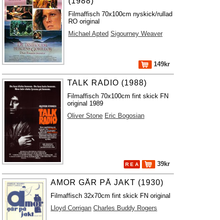
(1988)
Filmaffisch 70x100cm nyskick/rullad
RO original
Michael Apted
Sigourney Weaver
149kr
TALK RADIO (1988)
Filmaffisch 70x100cm fint skick FN
original 1989
Oliver Stone
Eric Bogosian
39kr
R E A
AMOR GÅR PÅ JAKT (1930)
Filmaffisch 32x70cm fint skick FN original
Lloyd Corrigan
Charles Buddy Rogers