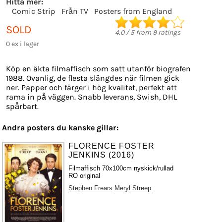
Hitta mer:
Comic Strip
Från TV
Posters from England
SOLD
4.0
/
5
from
9
ratings
0 ex i lager
Köp en äkta filmaffisch som satt utanför biografen
1988. Ovanlig, de flesta slängdes när filmen gick
ner. Papper och färger i hög kvalitet, perfekt att
rama in på väggen. Snabb leverans, Swish, DHL
spårbart.
Andra posters du kanske gillar:
FLORENCE FOSTER
JENKINS (2016)
Filmaffisch 70x100cm nyskick/rullad
RO original
Stephen Frears
Meryl Streep