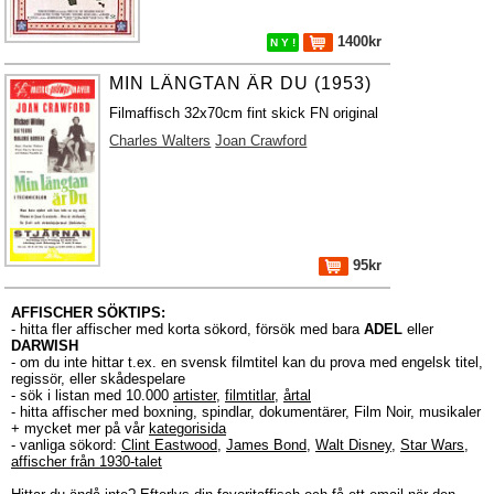
1400kr
N Y !
MIN LÄNGTAN ÄR DU (1953)
Filmaffisch 32x70cm fint skick FN original
Charles Walters
Joan Crawford
95kr
AFFISCHER SÖKTIPS:
- hitta fler affischer med korta sökord, försök med bara
ADEL
eller
DARWISH
- om du inte hittar t.ex. en svensk filmtitel kan du prova med engelsk titel,
regissör, eller skådespelare
- sök i listan med 10.000
artister
,
filmtitlar
,
årtal
- hitta affischer med boxning, spindlar, dokumentärer, Film Noir, musikaler
+ mycket mer på vår
kategorisida
- vanliga sökord:
Clint Eastwood
,
James Bond
,
Walt Disney
,
Star Wars
,
affischer från 1930-talet