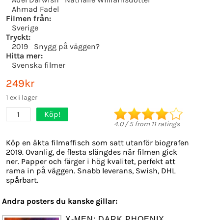
Ahmad Fadel
Filmen från:
Sverige
Tryckt:
2019
Snygg på väggen?
Hitta mer:
Svenska filmer
249kr
1 ex i lager
Köp!
1
4.0
/
5
from
11
ratings
Köp en äkta filmaffisch som satt utanför biografen
2019. Ovanlig, de flesta slängdes när filmen gick
ner. Papper och färger i hög kvalitet, perfekt att
rama in på väggen. Snabb leverans, Swish, DHL
spårbart.
Andra posters du kanske gillar:
X-MEN: DARK PHOENIX