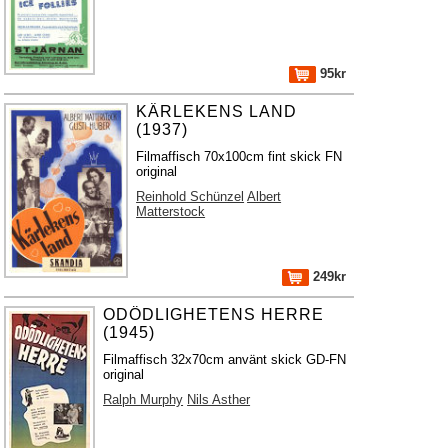
95kr
KÄRLEKENS LAND
(1937)
Filmaffisch 70x100cm fint skick FN
original
Reinhold Schünzel
Albert
Matterstock
249kr
ODÖDLIGHETENS HERRE
(1945)
Filmaffisch 32x70cm använt skick GD-FN
original
Ralph Murphy
Nils Asther