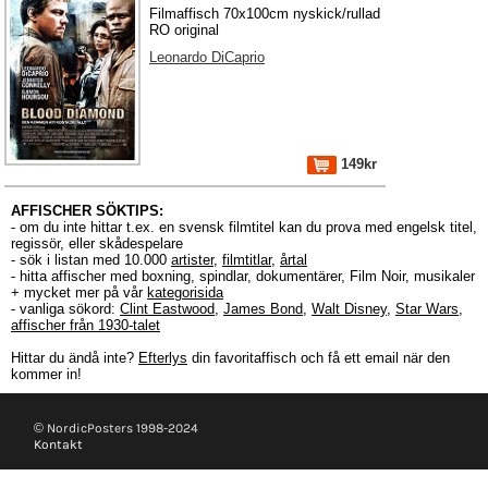
Filmaffisch 70x100cm nyskick/rullad
RO original
Leonardo DiCaprio
149kr
AFFISCHER SÖKTIPS:
- om du inte hittar t.ex. en svensk filmtitel kan du prova med engelsk titel,
regissör, eller skådespelare
- sök i listan med 10.000
artister
,
filmtitlar
,
årtal
- hitta affischer med boxning, spindlar, dokumentärer, Film Noir, musikaler
+ mycket mer på vår
kategorisida
- vanliga sökord:
Clint Eastwood
,
James Bond
,
Walt Disney
,
Star Wars
,
affischer från 1930-talet
Hittar du ändå inte?
Efterlys
din favoritaffisch och få ett email när den
kommer in!
© NordicPosters 1998-2024
Kontakt