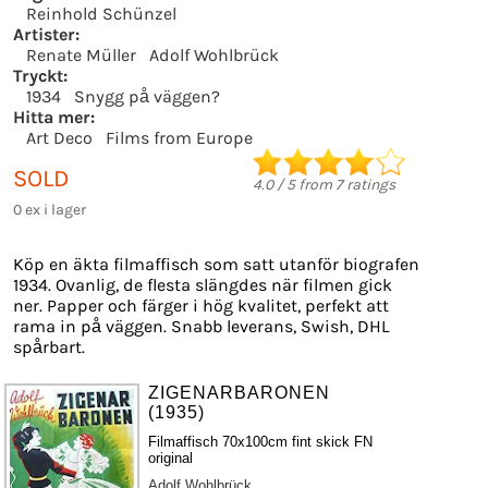
Reinhold Schünzel
Artister:
Renate Müller
Adolf Wohlbrück
Tryckt:
1934
Snygg på väggen?
Hitta mer:
Art Deco
Films from Europe
SOLD
4.0
/
5
from
7
ratings
0 ex i lager
Köp en äkta filmaffisch som satt utanför biografen
1934. Ovanlig, de flesta slängdes när filmen gick
ner. Papper och färger i hög kvalitet, perfekt att
rama in på väggen. Snabb leverans, Swish, DHL
spårbart.
ZIGENARBARONEN
(1935)
Filmaffisch 70x100cm fint skick FN
original
Adolf Wohlbrück