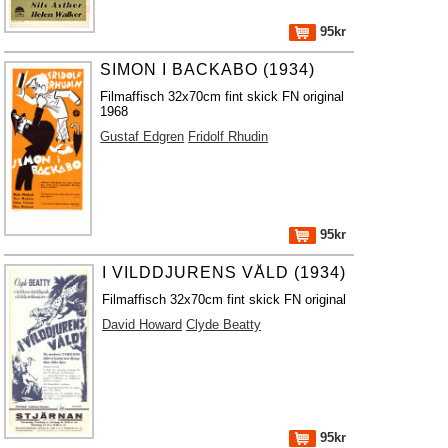
95kr
SIMON I BACKABO (1934)
Filmaffisch 32x70cm fint skick FN original
1968
Gustaf Edgren
Fridolf Rhudin
95kr
I VILDDJURENS VÅLD (1934)
Filmaffisch 32x70cm fint skick FN original
David Howard
Clyde Beatty
95kr