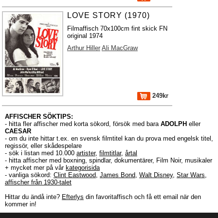
LOVE STORY (1970)
Filmaffisch 70x100cm fint skick FN
original 1974
Arthur Hiller
Ali MacGraw
249kr
AFFISCHER SÖKTIPS:
- hitta fler affischer med korta sökord, försök med bara
ADOLPH
eller
CAESAR
- om du inte hittar t.ex. en svensk filmtitel kan du prova med engelsk titel,
regissör, eller skådespelare
- sök i listan med 10.000
artister
,
filmtitlar
,
årtal
- hitta affischer med boxning, spindlar, dokumentärer, Film Noir, musikaler
+ mycket mer på vår
kategorisida
- vanliga sökord:
Clint Eastwood
,
James Bond
,
Walt Disney
,
Star Wars
,
affischer från 1930-talet
Hittar du ändå inte?
Efterlys
din favoritaffisch och få ett email när den
kommer in!