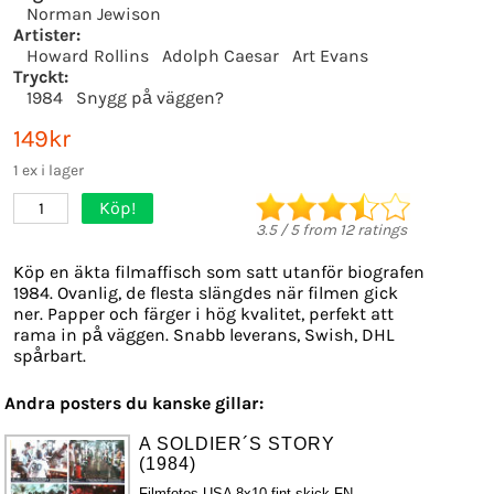
Norman Jewison
Artister:
Howard Rollins
Adolph Caesar
Art Evans
Tryckt:
1984
Snygg på väggen?
149kr
1 ex i lager
Köp!
1
3.5
/
5
from
12
ratings
Köp en äkta filmaffisch som satt utanför biografen
1984. Ovanlig, de flesta slängdes när filmen gick
ner. Papper och färger i hög kvalitet, perfekt att
rama in på väggen. Snabb leverans, Swish, DHL
spårbart.
Andra posters du kanske gillar:
A SOLDIER´S STORY
(1984)
Filmfotos USA 8x10 fint skick FN