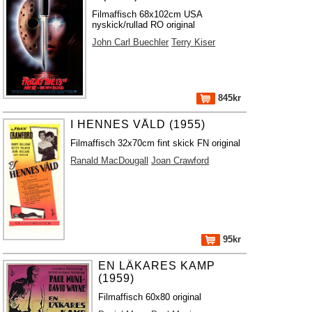
Filmaffisch 68x102cm USA
nyskick/rullad RO original
John Carl Buechler
Terry Kiser
845kr
I HENNES VÅLD (1955)
Filmaffisch 32x70cm fint skick FN original
Ranald MacDougall
Joan Crawford
95kr
EN LÄKARES KAMP
(1959)
Filmaffisch 60x80 original