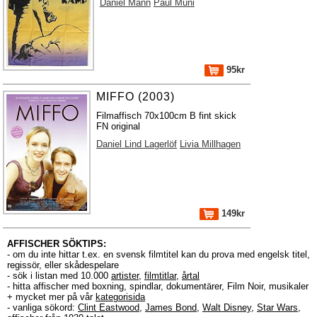
Daniel Mann
Paul Muni
95kr
MIFFO (2003)
Filmaffisch 70x100cm B fint skick
FN original
Daniel Lind Lagerlöf
Livia Millhagen
149kr
AFFISCHER SÖKTIPS:
- om du inte hittar t.ex. en svensk filmtitel kan du prova med engelsk titel,
regissör, eller skådespelare
- sök i listan med 10.000
artister
,
filmtitlar
,
årtal
- hitta affischer med boxning, spindlar, dokumentärer, Film Noir, musikaler
+ mycket mer på vår
kategorisida
- vanliga sökord:
Clint Eastwood
,
James Bond
,
Walt Disney
,
Star Wars
,