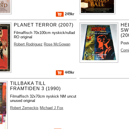
249kr
PLANET TERROR (2007)
HE
SW
Filmaffisch 70x100cm nyskick/rullad
(20
RO original
Post
Robert Rodriguez
Rose McGowan
Com
449kr
TILLBAKA TILL
FRAMTIDEN 3 (1990)
Filmaffisch 32x70cm nyskick NM uncut
unused original
Robert Zemeckis
Michael J Fox