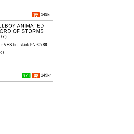
149kr
LLBOY ANIMATED
ORD OF STORMS
07)
er VHS fint skick FN 62x86
ics
149kr
N Y !