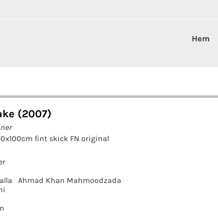
Hem
ake (2007)
nner
70x100cm fint skick FN original
er
alla
Ahmad Khan Mahmoodzada
ni
an