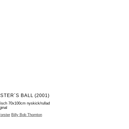
STER´S BALL (2001)
fisch 70x100cm nyskick/rullad
ginal
orster
Billy Bob Thornton