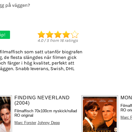
gg på väggen?
öp!
4.0
/
5
from
16
ratings
filmaffisch som satt utanför biografen
g, de flesta slängdes när filmen gick
ch färger i hög kvalitet, perfekt att
äggen. Snabb leverans, Swish, DHL
FINDING NEVERLAND
MON
(2004)
Filmaf
RO ori
Filmaffisch 70x100cm nyskick/rullad
RO original
Marc F
Marc Forster
Johnny Depp