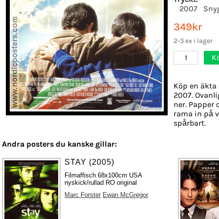
2007
Sny
349kr
2-3 ex i lager
K
1
Köp en äkta 
2007. Ovanli
ner. Papper o
rama in på v
spårbart.
Andra posters du kanske gillar:
STAY (2005)
Filmaffisch 68x100cm USA
nyskick/rullad RO original
Marc Forster
Ewan McGregor