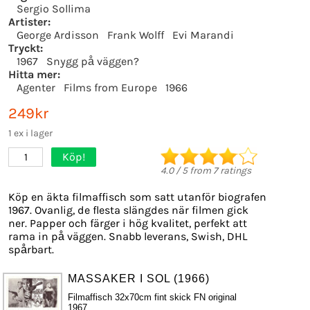
Sergio Sollima
Artister:
George Ardisson
Frank Wolff
Evi Marandi
Tryckt:
1967
Snygg på väggen?
Hitta mer:
Agenter
Films from Europe
1966
249kr
1 ex i lager
Köp!
1
4.0
/
5
from
7
ratings
Köp en äkta filmaffisch som satt utanför biografen
1967. Ovanlig, de flesta slängdes när filmen gick
ner. Papper och färger i hög kvalitet, perfekt att
rama in på väggen. Snabb leverans, Swish, DHL
spårbart.
MASSAKER I SOL (1966)
Filmaffisch 32x70cm fint skick FN original
1967