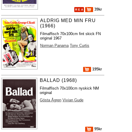
39kr
R E A
ALDRIG MED MIN FRU
(1966)
Filmaffisch 70x100cm fint skick FN
original 1967
Norman Panama
Tony Curtis
195kr
BALLAD (1968)
Filmaffisch 70x100cm nyskick NM
original
Gösta Ågren
Vivian Gude
95kr