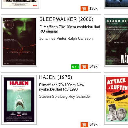
195kr
SLEEPWALKER (2000)
Filmaffisch 70x100cm nyskick/rullad
RO original
Johannes Pinter
Ralph Carlsson
349kr
N Y !
HAJEN (1975)
Filmaffisch 70x100cm New
nyskick/rullad RO 1998
Steven Spielberg
Roy Scheider
349kr