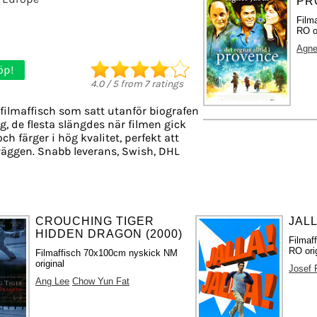
PR
Film
RO o
Agne
öp!
4.0
/
5
from
7
ratings
filmaffisch som satt utanför biografen
g, de flesta slängdes när filmen gick
ch färger i hög kvalitet, perfekt att
äggen. Snabb leverans, Swish, DHL
CROUCHING TIGER
JALL
HIDDEN DRAGON (2000)
Filmaf
RO ori
Filmaffisch 70x100cm nyskick NM
original
Josef 
Ang Lee
Chow Yun Fat