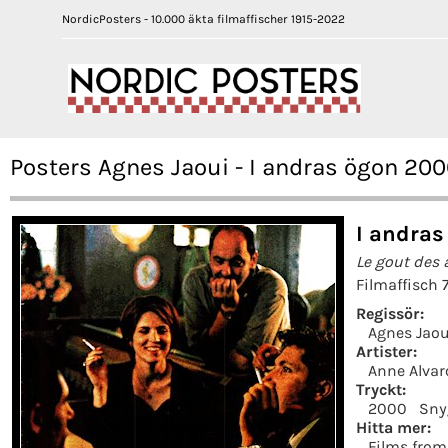
NordicPosters - 10.000 äkta filmaffischer 1915-2022
Posters Agnes Jaoui - I andras ögon 20
I andras
Le gout des 
Filmaffisch 
Regissör:
Agnes Jaou
Artister:
Anne Alvar
Tryckt:
2000
Sny
Hitta mer:
Films from