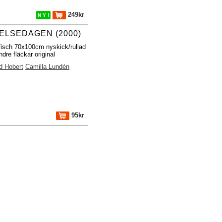
249kr
N Y !
ELSEDAGEN (2000)
fisch 70x100cm nyskick/rullad
dre fläckar original
d Hobert
Camilla Lundén
95kr