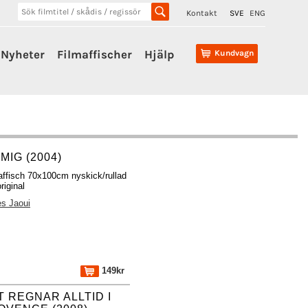
Kontakt
SVE
ENG
Nyheter
Filmaffischer
Hjälp
Kundvagn
MIG (2004)
affisch 70x100cm nyskick/rullad
riginal
s Jaoui
149kr
T REGNAR ALLTID I