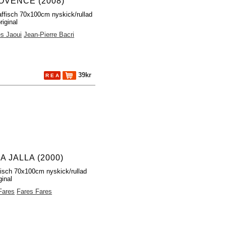
OVENCE (2008)
affisch 70x100cm nyskick/rullad
riginal
s Jaoui
Jean-Pierre Bacri
39kr
R E A
A JALLA (2000)
fisch 70x100cm nyskick/rullad
ginal
Fares
Fares Fares