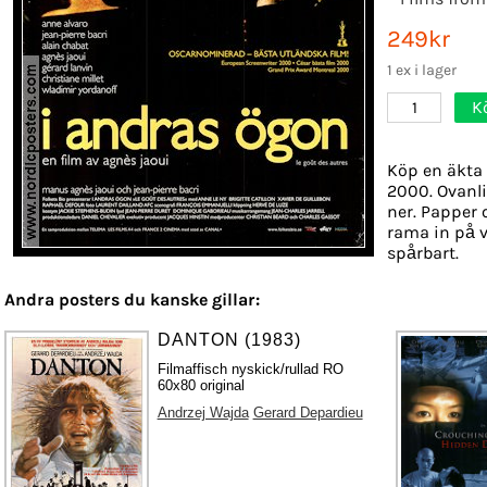
249kr
1 ex i lager
K
1
Köp en äkta 
2000. Ovanli
ner. Papper o
rama in på v
spårbart.
Andra posters du kanske gillar:
DANTON (1983)
Filmaffisch nyskick/rullad RO
60x80 original
Andrzej Wajda
Gerard Depardieu