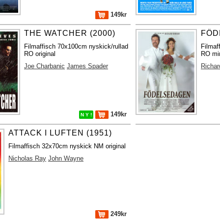
149kr
THE WATCHER (2000)
FÖD
Filmaffisch 70x100cm nyskick/rullad
Filmaf
RO original
RO min
Joe Charbanic
James Spader
Richar
149kr
N Y !
ATTACK I LUFTEN (1951)
Filmaffisch 32x70cm nyskick NM original
Nicholas Ray
John Wayne
249kr