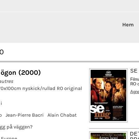
Hem
00
SE 
 ögon (2000)
Film
autres
RO o
70x100cm nyskick/rullad RO original
Agne
i
o
Jean-Pierre Bacri
Alain Chabat
gg på väggen?
DE
 Europe