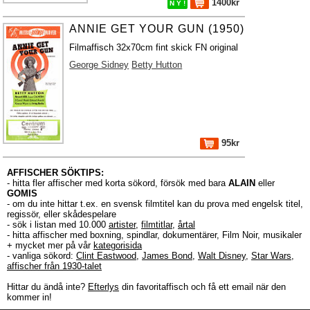
1400kr
N Y !
ANNIE GET YOUR GUN (1950)
Filmaffisch 32x70cm fint skick FN original
George Sidney
Betty Hutton
95kr
AFFISCHER SÖKTIPS:
- hitta fler affischer med korta sökord, försök med bara
ALAIN
eller
GOMIS
- om du inte hittar t.ex. en svensk filmtitel kan du prova med engelsk titel,
regissör, eller skådespelare
- sök i listan med 10.000
artister
,
filmtitlar
,
årtal
- hitta affischer med boxning, spindlar, dokumentärer, Film Noir, musikaler
+ mycket mer på vår
kategorisida
- vanliga sökord:
Clint Eastwood
,
James Bond
,
Walt Disney
,
Star Wars
,
affischer från 1930-talet
Hittar du ändå inte?
Efterlys
din favoritaffisch och få ett email när den
kommer in!