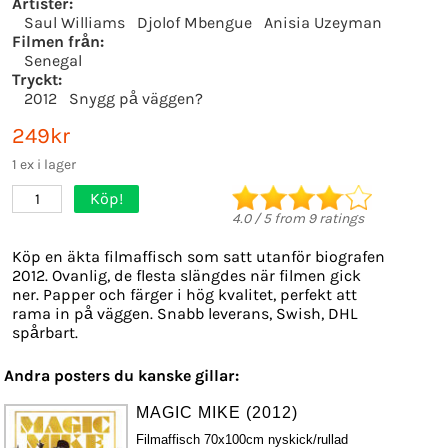
Artister:
Saul Williams
Djolof Mbengue
Anisia Uzeyman
Filmen från:
Senegal
Tryckt:
2012
Snygg på väggen?
249kr
1 ex i lager
Köp!
1
4.0
/
5
from
9
ratings
Köp en äkta filmaffisch som satt utanför biografen
2012. Ovanlig, de flesta slängdes när filmen gick
ner. Papper och färger i hög kvalitet, perfekt att
rama in på väggen. Snabb leverans, Swish, DHL
spårbart.
Andra posters du kanske gillar:
MAGIC MIKE (2012)
Filmaffisch 70x100cm nyskick/rullad