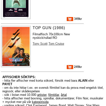
349kr
TOP GUN (1986)
Filmaffisch 70x100cm New
nyskick/rullad RO
Tony Scott
Tom Cruise
249kr
AFFISCHER SÖKTIPS:
- hitta fler affischer med korta sökord, försök med bara
ALAIN
eller
PAYET
- om du inte hittar t.ex. en svensk filmtitel kan du prova med engelsk titel,
regissör, eller skådespelare
- sök i listan med 10.000
artister
,
filmtitlar
,
årtal
- hitta affischer med boxning, spindlar, dokumentärer, Film Noir, musikaler
+ mycket mer på vår
kategorisida
- vanliga sökord:
Clint Eastwood
,
James Bond
,
Walt Disney
,
Star Wars
,