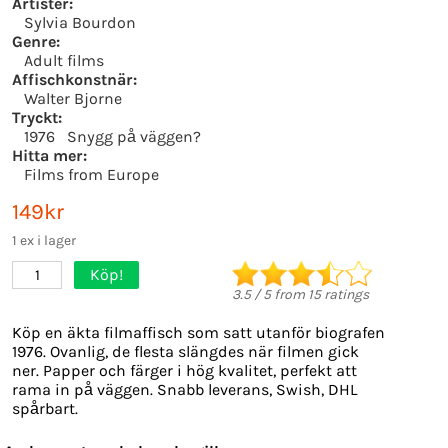
Artister:
Sylvia Bourdon
Genre:
Adult films
Affischkonstnär:
Walter Bjorne
Tryckt:
1976
Snygg på väggen?
Hitta mer:
Films from Europe
149kr
1 ex i lager
Köp!
1
3.5
/
5
from
15
ratings
Köp en äkta filmaffisch som satt utanför biografen
1976. Ovanlig, de flesta slängdes när filmen gick
ner. Papper och färger i hög kvalitet, perfekt att
rama in på väggen. Snabb leverans, Swish, DHL
spårbart.