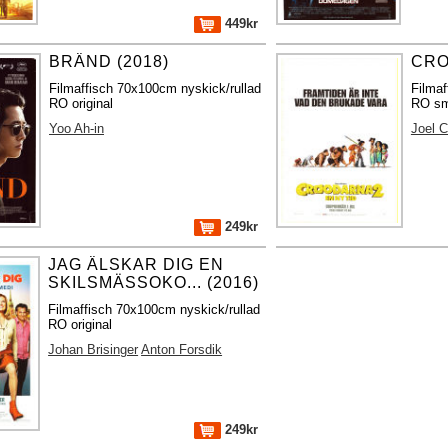
449kr
BRÄND (2018)
CRO
Filmaffisch 70x100cm nyskick/rullad
Filmaf
RO original
RO små
Yoo Ah-in
Joel C
249kr
JAG ÄLSKAR DIG EN
SKILSMÄSSOKO... (2016)
Filmaffisch 70x100cm nyskick/rullad
RO original
Johan Brisinger
Anton Forsdik
249kr