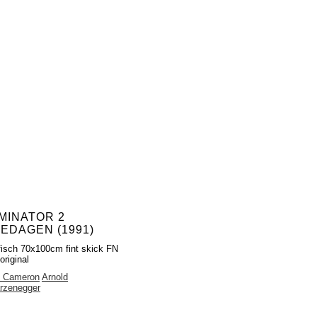
MINATOR 2
EDAGEN (1991)
fisch 70x100cm fint skick FN
original
 Cameron
Arnold
rzenegger