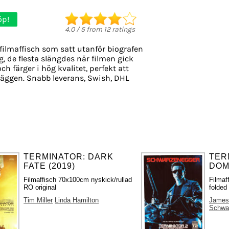
öp!
4.0
/
5
from
12
ratings
filmaffisch som satt utanför biografen
g, de flesta slängdes när filmen gick
ch färger i hög kvalitet, perfekt att
äggen. Snabb leverans, Swish, DHL
TERMINATOR: DARK
TER
FATE (2019)
DOM
Filmaffisch 70x100cm nyskick/rullad
Filmaf
RO original
folded 
Tim Miller
Linda Hamilton
James
Schwa