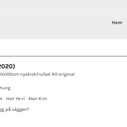
Hem
2020)
70x100cm nyskick/rullad RO original
Chung
un
Han Ye-ri
Alan Kim
gg på väggen?