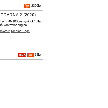
2300kr
ODARNA 2 (2020)
fisch 70x100cm nyskick/rullad
 kantrevor original
rawford
Nicolas Cage
39kr
R E A