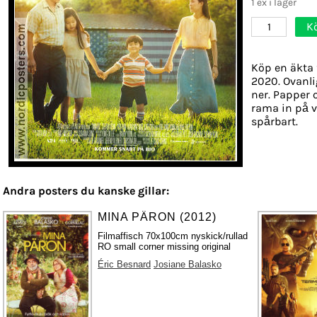
1 ex i lager
K
1
Köp en äkta 
2020. Ovanli
ner. Papper o
rama in på v
spårbart.
Andra posters du kanske gillar:
MINA PÄRON (2012)
Filmaffisch 70x100cm nyskick/rullad
RO small corner missing original
Éric Besnard
Josiane Balasko