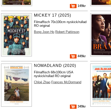
149kr
MICKEY 17 (2025)
Filmaffisch 70x100cm nyskick/rullad
RO original
Bong Joon Ho
Robert Pattinson
449kr
NOMADLAND (2020)
Filmaffisch 68x100cm USA
nyskick/rullad RO original
Chloé Zhao
Frances McDormand
349kr