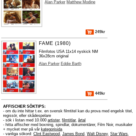
Alan Parker
Matthew Modine
249kr
FAME (1980)
Filmfotos USA 11x14 nyskick NM
36x28cm original
Alan Parker
Eddie Barth
449kr
AFFISCHER SÖKTIPS:
- om du inte hittar t.ex. en svensk filmtitel kan du prova med engelsk titel,
regissör, eller skådespelare
- sök i listan med 10.000
artister
,
filmtitlar
,
årtal
- hitta affischer med boxning, spindlar, dokumentärer, Film Noir, musikaler
+ mycket mer på vår
kategorisida
- vanliga sökord:
Clint Eastwood
,
James Bond
,
Walt Disney
,
Star Wars
,