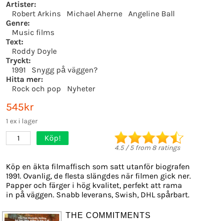
Artister:
Robert Arkins
Michael Aherne
Angeline Ball
Genre:
Music films
Text:
Roddy Doyle
Tryckt:
1991
Snygg på väggen?
Hitta mer:
Rock och pop
Nyheter
545kr
1 ex i lager
Köp!
1
4.5
/
5
from
8
ratings
Köp en äkta filmaffisch som satt utanför biografen
1991. Ovanlig, de flesta slängdes när filmen gick ner.
Papper och färger i hög kvalitet, perfekt att rama
in på väggen. Snabb leverans, Swish, DHL spårbart.
THE COMMITMENTS