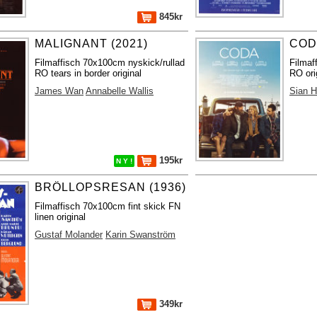
845kr
MALIGNANT (2021)
CODA
Filmaffisch 70x100cm nyskick/rullad
Filmaf
RO tears in border original
RO ori
James Wan
Annabelle Wallis
Sian H
195kr
N Y !
BRÖLLOPSRESAN (1936)
Filmaffisch 70x100cm fint skick FN
linen original
Gustaf Molander
Karin Swanström
349kr