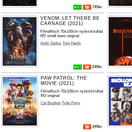
745kr
N Y !
VENOM: LET THERE BE
CARNAGE (2021)
Filmaffisch 70x100cm nyskick/rullad
RO small tears original
Andy Serkis
Tom Hardy
249kr
N Y !
PAW PATROL: THE
MOVIE (2021)
Filmaffisch 70x100cm nyskick/rullad
RO original
Cal Brunker
Tyler Perry
249kr