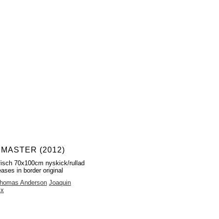
 MASTER (2012)
fisch 70x100cm nyskick/rullad
ases in border original
Thomas Anderson
Joaquin
ix