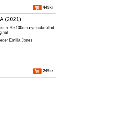
449kr
 (2021)
fisch 70x100cm nyskick/rullad
ginal
eder
Emilia Jones
249kr