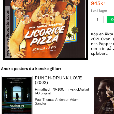
945kr
1 ex i lager
K
1
Köp en äkta 
2021. Ovanli
ner. Papper o
rama in på 
spårbart.
Andra posters du kanske gillar:
PUNCH-DRUNK LOVE
(2002)
Filmaffisch 70x100cm nyskick/rullad
RO original
Paul Thomas Anderson
Adam
Sandler