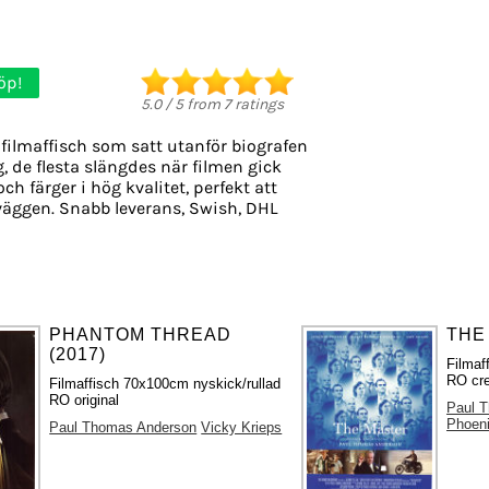
öp!
5.0
/
5
from
7
ratings
filmaffisch som satt utanför biografen
g, de flesta slängdes när filmen gick
ch färger i hög kvalitet, perfekt att
väggen. Snabb leverans, Swish, DHL
PHANTOM THREAD
THE
(2017)
Filmaf
RO cre
Filmaffisch 70x100cm nyskick/rullad
RO original
Paul 
Phoen
Paul Thomas Anderson
Vicky Krieps