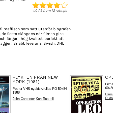
4.0
/
5
from
12
ratings
filmaffisch som satt utanför biografen
, de flesta slängdes när filmen gick
ch färger i hög kvalitet, perfekt att
äggen. Snabb leverans, Swish, DHL
FLYKTEN FRÅN NEW
OPE
YORK (1981)
Filma
60x80
Poster VHS nyskick/rullad RO 59x84
1988
Hans
Rudo
John Carpenter
Kurt Russell