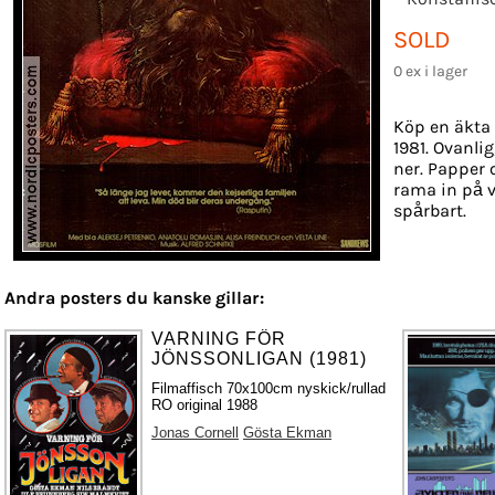
SOLD
0 ex i lager
Köp en äkta 
1981. Ovanlig
ner. Papper o
rama in på v
spårbart.
Andra posters du kanske gillar:
VARNING FÖR
JÖNSSONLIGAN (1981)
Filmaffisch 70x100cm nyskick/rullad
RO original 1988
Jonas Cornell
Gösta Ekman