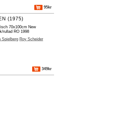
95kr
N (1975)
ffisch 70x100cm New
k/rullad RO 1998
 Spielberg
Roy Scheider
349kr