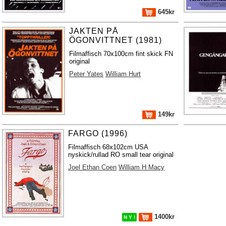
645kr
JAKTEN PÅ
ÖGONVITTNET (1981)
Filmaffisch 70x100cm fint skick FN
original
Peter Yates
William Hurt
149kr
FARGO (1996)
Filmaffisch 68x102cm USA
nyskick/rullad RO small tear original
Joel Ethan Coen
William H Macy
1400kr
N Y !