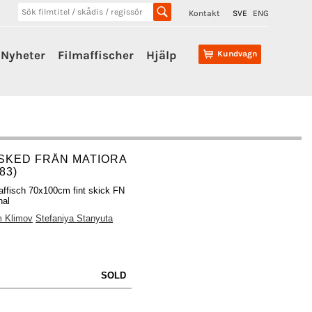
Kontakt
SVE
ENG
Nyheter
Filmaffischer
Hjälp
Kundvagn
SKED FRÅN MATIORA
83)
affisch 70x100cm fint skick FN
nal
 Klimov
Stefaniya Stanyuta
SOLD