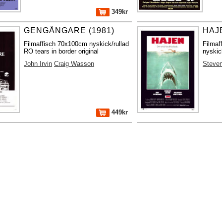
349kr
GENGÅNGARE (1981)
HAJE
Filmaffisch 70x100cm nyskick/rullad
Filma
RO tears in border original
nyskic
John Irvin
Craig Wasson
Steven
449kr