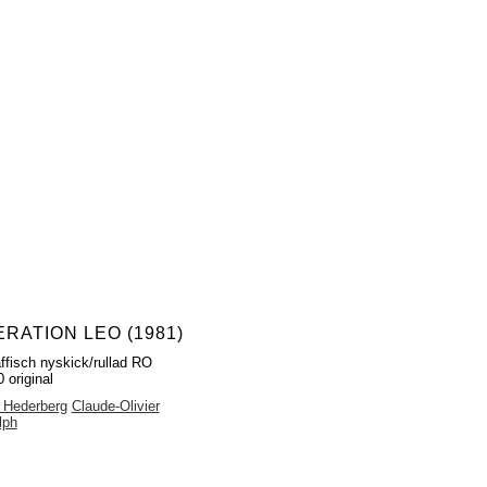
RATION LEO (1981)
ffisch nyskick/rullad RO
 original
 Hederberg
Claude-Olivier
lph