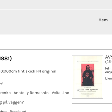
Hem
AV
1981)
(19
Film
70x100cm fint skick FN original
origi
Elem
ov
trenko
Anatoliy Romashin
Velta Line
g på väggen?
cher
Ryssland