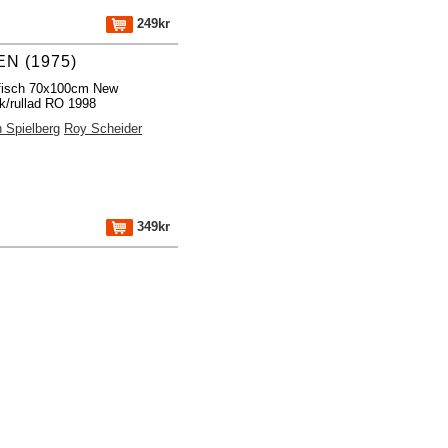
249kr
N (1975)
ffisch 70x100cm New
k/rullad RO 1998
 Spielberg
Roy Scheider
349kr