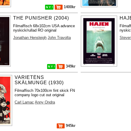
1400kr
N Y !
THE PUNISHER (2004)
HAJE
Filmaffisch 68x102cm USA advance
Filma
nyskick/rullad RO original
nyskic
Jonathan Hensleigh
John Travolta
Steven
349kr
N Y !
VARIETÉNS
SKÄLMUNGE (1930)
Filmaffisch 70x100cm fint skick FN
company logo cut out original
Carl Lamac
Anny Ondra
945kr