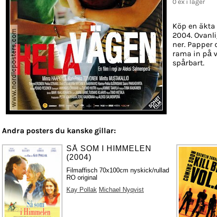
0 ex i lager
Köp en äkta 
2004. Ovanli
ner. Papper o
rama in på v
spårbart.
Andra posters du kanske gillar:
SÅ SOM I HIMMELEN
(2004)
Filmaffisch 70x100cm nyskick/rullad
RO original
Kay Pollak
Michael Nyqvist