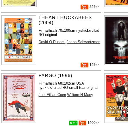
249kr
I HEART HUCKABEES
(2004)
Filmaffisch 70x100cm nyskick/rullad
RO original
David O Russell
Jason Schwartzman
149kr
FARGO (1996)
Filmaffisch 68x102cm USA
nyskick/rullad RO small tear original
Joel Ethan Coen
William H Macy
1400kr
N Y !