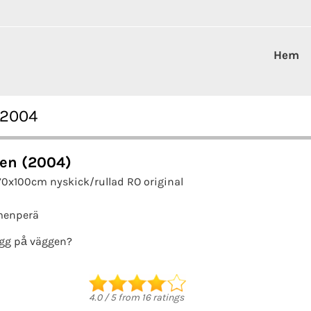
Hem
 2004
en (2004)
70x100cm nyskick/rullad RO original
menperä
gg på väggen?
4.0
/
5
from
16
ratings