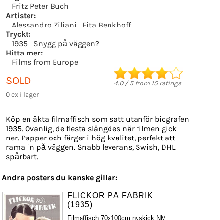
Fritz Peter Buch
Artister:
Alessandro Ziliani
Fita Benkhoff
Tryckt:
1935
Snygg på väggen?
Hitta mer:
Films from Europe
SOLD
4.0
/
5
from
15
ratings
0 ex i lager
Köp en äkta filmaffisch som satt utanför biografen
1935. Ovanlig, de flesta slängdes när filmen gick
ner. Papper och färger i hög kvalitet, perfekt att
rama in på väggen. Snabb leverans, Swish, DHL
spårbart.
Andra posters du kanske gillar:
FLICKOR PÅ FABRIK
(1935)
Filmaffisch 70x100cm nyskick NM