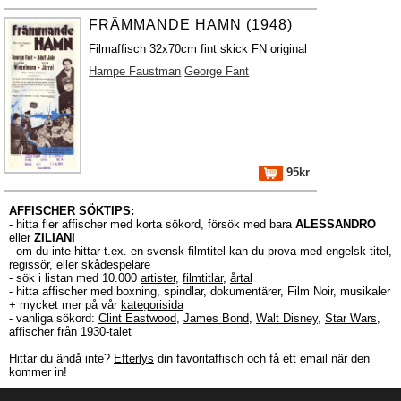
FRÄMMANDE HAMN (1948)
Filmaffisch 32x70cm fint skick FN original
Hampe Faustman
George Fant
95kr
AFFISCHER SÖKTIPS:
- hitta fler affischer med korta sökord, försök med bara
ALESSANDRO
eller
ZILIANI
- om du inte hittar t.ex. en svensk filmtitel kan du prova med engelsk titel,
regissör, eller skådespelare
- sök i listan med 10.000
artister
,
filmtitlar
,
årtal
- hitta affischer med boxning, spindlar, dokumentärer, Film Noir, musikaler
+ mycket mer på vår
kategorisida
- vanliga sökord:
Clint Eastwood
,
James Bond
,
Walt Disney
,
Star Wars
,
affischer från 1930-talet
Hittar du ändå inte?
Efterlys
din favoritaffisch och få ett email när den
kommer in!