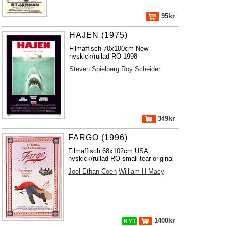
95kr
HAJEN (1975)
Filmaffisch 70x100cm New
nyskick/rullad RO 1998
Steven Spielberg
Roy Scheider
349kr
FARGO (1996)
Filmaffisch 68x102cm USA
nyskick/rullad RO small tear original
Joel Ethan Coen
William H Macy
1400kr
N Y !