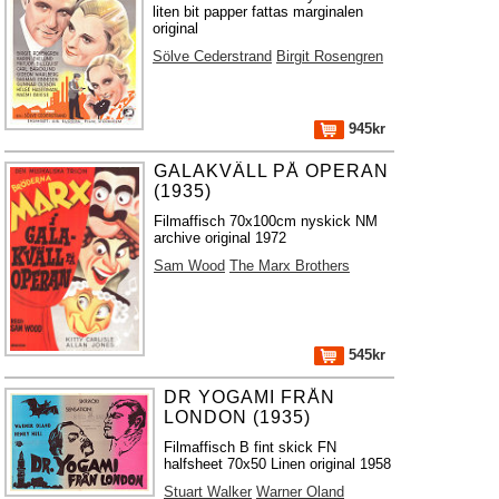
liten bit papper fattas marginalen
original
Sölve Cederstrand
Birgit Rosengren
945kr
GALAKVÄLL PÅ OPERAN
(1935)
Filmaffisch 70x100cm nyskick NM
archive original 1972
Sam Wood
The Marx Brothers
545kr
DR YOGAMI FRÅN
LONDON (1935)
Filmaffisch B fint skick FN
halfsheet 70x50 Linen original 1958
Stuart Walker
Warner Oland