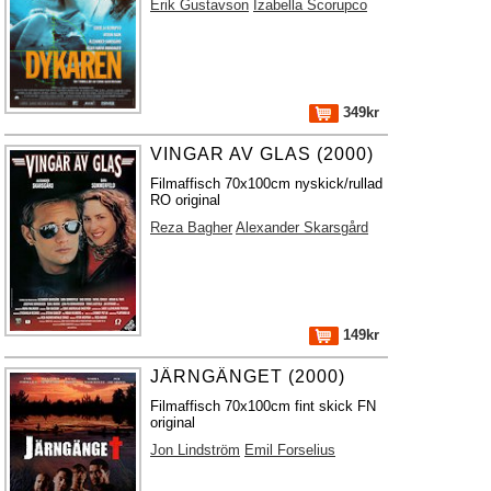
Erik Gustavson
Izabella Scorupco
349kr
VINGAR AV GLAS (2000)
Filmaffisch 70x100cm nyskick/rullad
RO original
Reza Bagher
Alexander Skarsgård
149kr
JÄRNGÄNGET (2000)
Filmaffisch 70x100cm fint skick FN
original
Jon Lindström
Emil Forselius