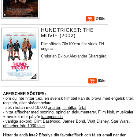
249kr
HUNDTRICKET: THE
MOVIE (2002)
Filmaffisch 70x100cm fint skick FN
original
Christian Eklöw
Alexander Skarsgård
95kr
AFFISCHER SÖKTIPS:
- om du inte hittar t.ex. en svensk filmtitel kan du prova med engelsk titel,
regissör, eller skådespelare
- sök i listan med 10.000
artister
,
filmtitlar
,
årtal
- hitta affischer med boxning, spindlar, dokumentärer, Film Noir, musikaler
+ mycket mer på vår
kategorisida
- vanliga sökord:
Clint Eastwood
,
James Bond
,
Walt Disney
,
Star Wars
,
affischer från 1930-talet
Hittar du ändå inte?
Efterlys
din favoritaffisch och få ett email när den