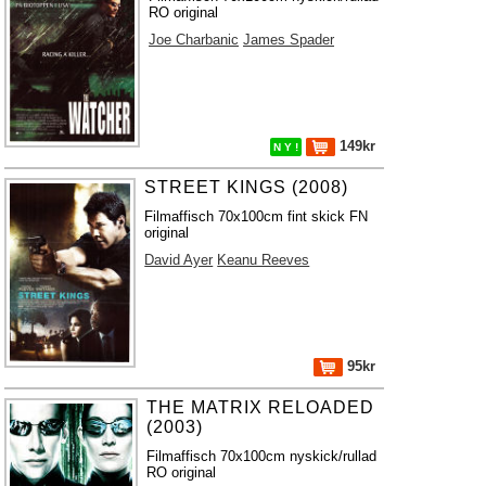
RO original
Joe Charbanic
James Spader
149kr
N Y !
STREET KINGS (2008)
Filmaffisch 70x100cm fint skick FN
original
David Ayer
Keanu Reeves
95kr
THE MATRIX RELOADED
(2003)
Filmaffisch 70x100cm nyskick/rullad
RO original