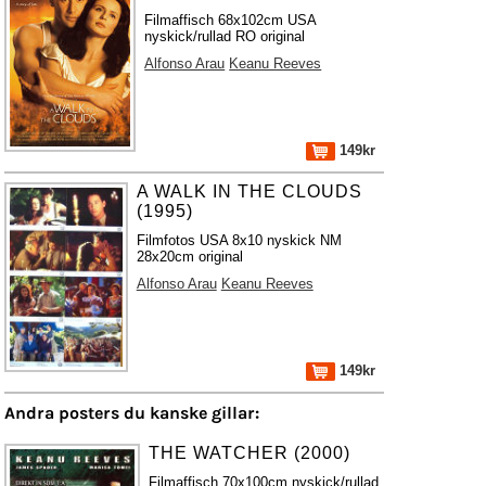
Filmaffisch 68x102cm USA
nyskick/rullad RO original
Alfonso Arau
Keanu Reeves
149kr
A WALK IN THE CLOUDS
(1995)
Filmfotos USA 8x10 nyskick NM
28x20cm original
Alfonso Arau
Keanu Reeves
149kr
Andra posters du kanske gillar:
THE WATCHER (2000)
Filmaffisch 70x100cm nyskick/rullad