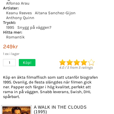
Alfonso Arau
Artister:
Keanu Reeves
Aitana Sanchez-Gijon
Anthony Quinn
Tryckt:
1995
Snygg på väggen?
Hitta mer:
Romantik
249kr
1 ex i lager
Köp!
1
4.0
/
5
from
5
ratings
Köp en äkta filmaffisch som satt utanför biografen
1995. Ovanlig, de flesta slängdes när filmen gick
ner. Papper och färger i hög kvalitet, perfekt att
rama in på väggen. Snabb leverans, Swish, DHL
spårbart.
A WALK IN THE CLOUDS
(1995)