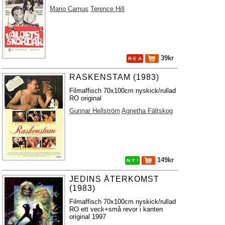
Mario Camus
Terence Hill
39kr
R E A
RASKENSTAM (1983)
Filmaffisch 70x100cm nyskick/rullad
RO original
Gunnar Hellström
Agnetha Fältskog
149kr
N Y !
JEDINS ÅTERKOMST
(1983)
Filmaffisch 70x100cm nyskick/rullad
RO ett veck+små revor i kanten
original 1997