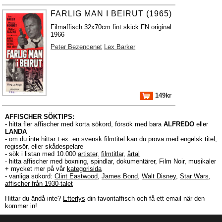
FARLIG MAN I BEIRUT (1965)
Filmaffisch 32x70cm fint skick FN original
1966
Peter Bezencenet
Lex Barker
149kr
AFFISCHER SÖKTIPS:
- hitta fler affischer med korta sökord, försök med bara
ALFREDO
eller
LANDA
- om du inte hittar t.ex. en svensk filmtitel kan du prova med engelsk titel,
regissör, eller skådespelare
- sök i listan med 10.000
artister
,
filmtitlar
,
årtal
- hitta affischer med boxning, spindlar, dokumentärer, Film Noir, musikaler
+ mycket mer på vår
kategorisida
- vanliga sökord:
Clint Eastwood
,
James Bond
,
Walt Disney
,
Star Wars
,
affischer från 1930-talet
Hittar du ändå inte?
Efterlys
din favoritaffisch och få ett email när den
kommer in!