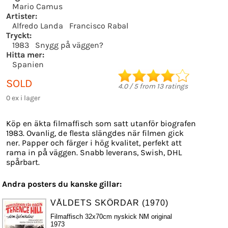
Mario Camus
Artister:
Alfredo Landa
Francisco Rabal
Tryckt:
1983
Snygg på väggen?
Hitta mer:
Spanien
SOLD
4.0
/
5
from
13
ratings
0 ex i lager
Köp en äkta filmaffisch som satt utanför biografen
1983. Ovanlig, de flesta slängdes när filmen gick
ner. Papper och färger i hög kvalitet, perfekt att
rama in på väggen. Snabb leverans, Swish, DHL
spårbart.
Andra posters du kanske gillar:
VÅLDETS SKÖRDAR (1970)
Filmaffisch 32x70cm nyskick NM original
1973