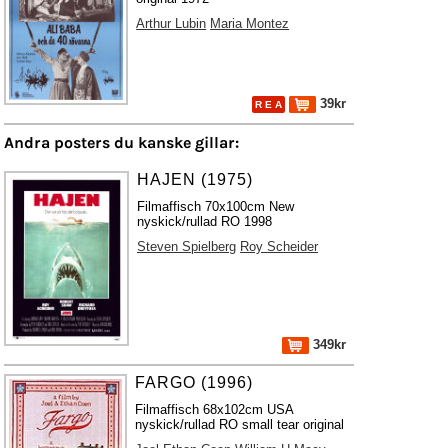
Arthur Lubin
Maria Montez
39kr
R E A
Andra posters du kanske gillar:
HAJEN (1975)
Filmaffisch 70x100cm New
nyskick/rullad RO 1998
Steven Spielberg
Roy Scheider
349kr
FARGO (1996)
Filmaffisch 68x102cm USA
nyskick/rullad RO small tear original