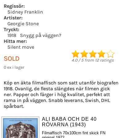
Regissör:
Sidney Franklin
Artister:
Georgie Stone
Tryckt:
1918
Snygg på väggen?
Hitta mer:
Silent move
SOLD
4.0
/
5
from
12
ratings
0 ex i lager
Köp en äkta filmaffisch som satt utanför biografen
1918. Ovanlig, de flesta slängdes när filmen gick
ner. Papper och färger i hög kvalitet, perfekt att
rama in på väggen. Snabb leverans, Swish, DHL
spårbart.
ALI BABA OCH DE 40
RÖVARNA (1943)
Filmaffisch 70x100cm fint skick FN
original 1972