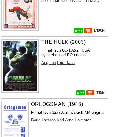
Joel Ethan Coen
William H Macy
1400kr
N Y !
THE HULK (2003)
Filmaffisch 68x102cm USA
nyskick/rullad RO original
Ang Lee
Eric Bana
449kr
N Y !
ÖRLOGSMÄN (1943)
Filmaffisch 32x70cm nyskick NM original
Börje Larsson
Karl-Arne Holmsten