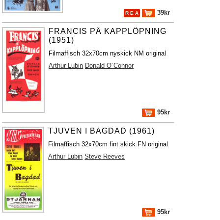
39kr
R E A
FRANCIS PÅ KAPPLÖPNING
(1951)
Filmaffisch 32x70cm nyskick NM original
Arthur Lubin
Donald O´Connor
95kr
TJUVEN I BAGDAD (1961)
Filmaffisch 32x70cm fint skick FN original
Arthur Lubin
Steve Reeves
95kr