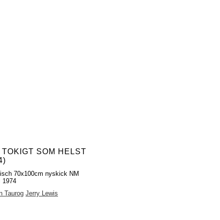
 TOKIGT SOM HELST
4)
fisch 70x100cm nyskick NM
l 1974
n Taurog
Jerry Lewis