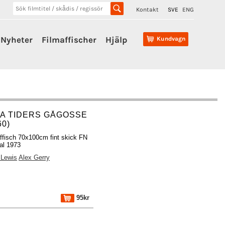
Kontakt
SVE
ENG
Nyheter
Filmaffischer
Hjälp
Kundvagn
LA TIDERS GÅGOSSE
60)
ffisch 70x100cm fint skick FN
nal 1973
 Lewis
Alex Gerry
95kr