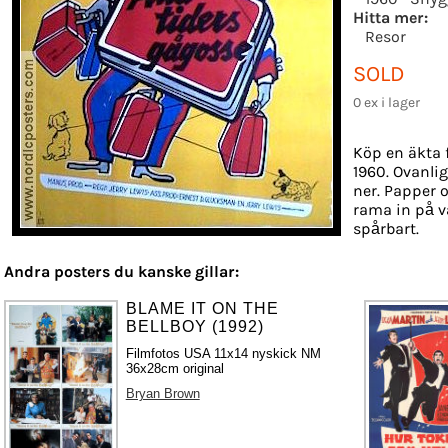
Hitta mer:
Resor
SOLD
0 ex i lager
Köp en äkta 
1960. Ovanlig
ner. Papper o
rama in på v
spårbart.
Andra posters du kanske gillar:
BLAME IT ON THE
BELLBOY (1992)
Filmfotos USA 11x14 nyskick NM
36x28cm original
Bryan Brown