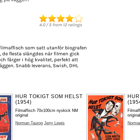
4.0
/
5
from
12
ratings
filmaffisch som satt utanför biografen
, de flesta slängdes när filmen gick
ch färger i hög kvalitet, perfekt att
äggen. Snabb leverans, Swish, DHL
HUR TOKIGT SOM HELST
HUR
(1954)
(195
Filmaffisch 70x100cm nyskick NM
Filmaf
original
origina
Norman Taurog
Jerry Lewis
Norma