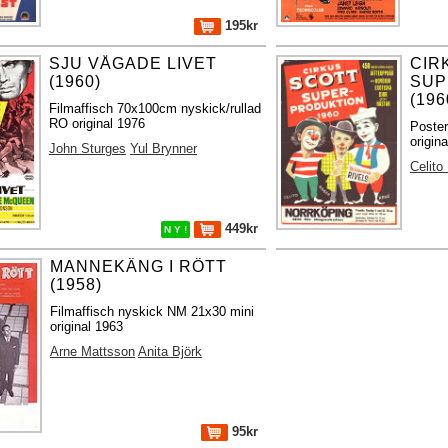
195kr
SJU VÅGADE LIVET
CIR
(1960)
SUP
(196
Filmaffisch 70x100cm nyskick/rullad
RO original 1976
Poste
origina
John Sturges
Yul Brynner
Celito
449kr
N Y !
MANNEKÄNG I RÖTT
(1958)
Filmaffisch nyskick NM 21x30 mini
original 1963
Arne Mattsson
Anita Björk
95kr