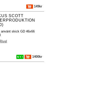
149kr
KUS SCOTT
ERPRODUKTION
0)
r använt skick GD 46x66
l
 Rivel
1400kr
N Y !