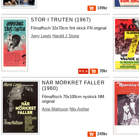
149kr
STOR I TRUTEN (1967)
Filmaffisch 32x70cm fint skick FN original
Jerry Lewis
Harold J Stone
39kr
R E A
NÄR MÖRKRET FALLER
(1960)
Filmaffisch 70x100cm nyskick NM
original
Arne Mattsson
Nils Asther
249kr