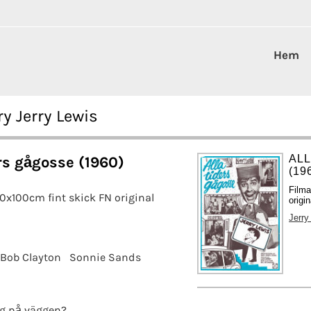
Hem
ry Jerry Lewis
AL
rs gågosse (1960)
(19
Filma
70x100cm fint skick FN original
origi
Jerry
Bob Clayton
Sonnie Sands
g på väggen?