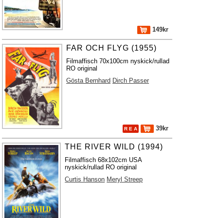
149kr
FAR OCH FLYG (1955)
Filmaffisch 70x100cm nyskick/rullad
RO original
Gösta Bernhard
Dirch Passer
39kr
R E A
THE RIVER WILD (1994)
Filmaffisch 68x102cm USA
nyskick/rullad RO original
Curtis Hanson
Meryl Streep