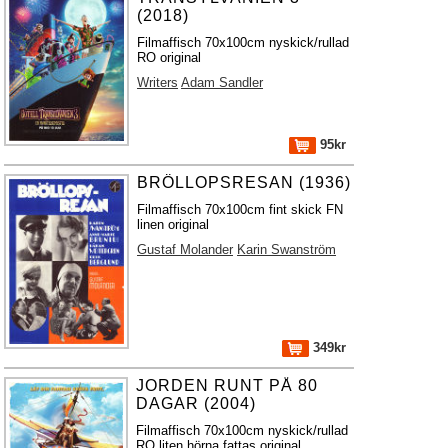
(2018)
Filmaffisch 70x100cm nyskick/rullad
RO original
Writers
Adam Sandler
95kr
BRÖLLOPSRESAN (1936)
Filmaffisch 70x100cm fint skick FN
linen original
Gustaf Molander
Karin Swanström
349kr
JORDEN RUNT PÅ 80
DAGAR (2004)
Filmaffisch 70x100cm nyskick/rullad
RO liten hörna fattas original