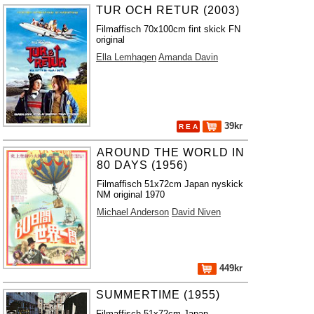
TUR OCH RETUR (2003)
Filmaffisch 70x100cm fint skick FN
original
Ella Lemhagen
Amanda Davin
39kr
R E A
AROUND THE WORLD IN
80 DAYS (1956)
Filmaffisch 51x72cm Japan nyskick
NM original 1970
Michael Anderson
David Niven
449kr
SUMMERTIME (1955)
Filmaffisch 51x72cm Japan