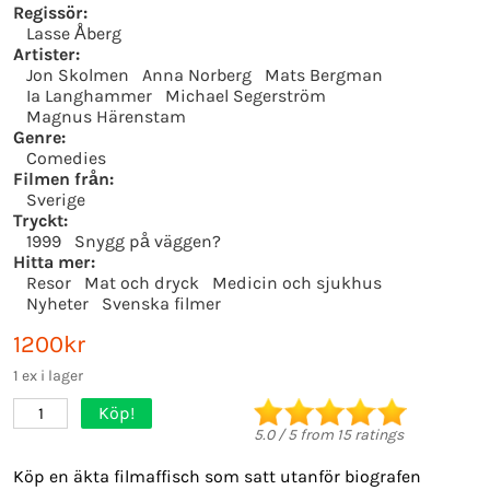
Regissör:
Lasse Åberg
Artister:
Jon Skolmen
Anna Norberg
Mats Bergman
Ia Langhammer
Michael Segerström
Magnus Härenstam
Genre:
Comedies
Filmen från:
Sverige
Tryckt:
1999
Snygg på väggen?
Hitta mer:
Resor
Mat och dryck
Medicin och sjukhus
Nyheter
Svenska filmer
1200kr
1 ex i lager
Köp!
1
5.0
/
5
from
15
ratings
Köp en äkta filmaffisch som satt utanför biografen