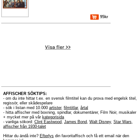
95kr
Visa fler >>
AFFISCHER SÖKTIPS:
- om du inte hittar t.ex. en svensk filmtitel kan du prova med engelsk titel,
regissör, eller skådespelare
- sök i listan med 10.000
artister
,
filmtitlar
,
årtal
- hitta affischer med boxning, spindlar, dokumentärer, Film Noir, musikaler
+ mycket mer på vår
kategorisida
- vanliga sökord:
Clint Eastwood
,
James Bond
,
Walt Disney
,
Star Wars
,
affischer från 1930-talet
Hittar du ändå inte?
Efterlys
din favoritaffisch och få ett email när den