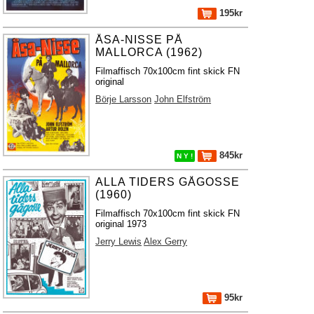
195kr
ÅSA-NISSE PÅ
MALLORCA (1962)
Filmaffisch 70x100cm fint skick FN
original
Börje Larsson
John Elfström
845kr
N Y !
ALLA TIDERS GÅGOSSE
(1960)
Filmaffisch 70x100cm fint skick FN
original 1973
Jerry Lewis
Alex Gerry
95kr