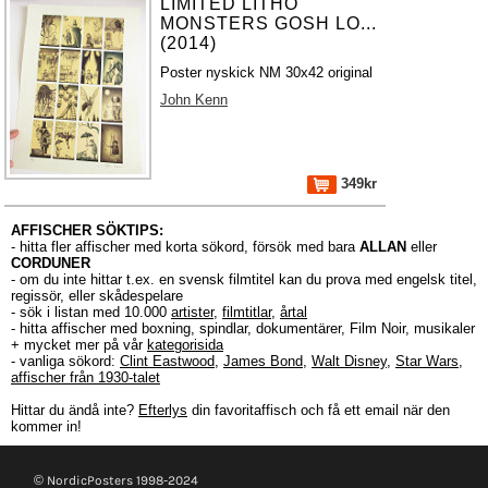
LIMITED LITHO
MONSTERS GOSH LO...
(2014)
Poster nyskick NM 30x42 original
John Kenn
349kr
AFFISCHER SÖKTIPS:
- hitta fler affischer med korta sökord, försök med bara
ALLAN
eller
CORDUNER
- om du inte hittar t.ex. en svensk filmtitel kan du prova med engelsk titel,
regissör, eller skådespelare
- sök i listan med 10.000
artister
,
filmtitlar
,
årtal
- hitta affischer med boxning, spindlar, dokumentärer, Film Noir, musikaler
+ mycket mer på vår
kategorisida
- vanliga sökord:
Clint Eastwood
,
James Bond
,
Walt Disney
,
Star Wars
,
affischer från 1930-talet
Hittar du ändå inte?
Efterlys
din favoritaffisch och få ett email när den
kommer in!
© NordicPosters 1998-2024