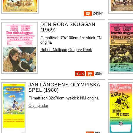
249kr
DEN RÖDA SKUGGAN
(1969)
Filmaffisch 70x100cm fint skick FN
original
Robert Mulligan
Gregory Peck
39kr
R E A
JAN LÅNGBENS OLYMPISKA
SPEL (1980)
Filmaffisch 32x70cm nyskick NM original
Olympiader