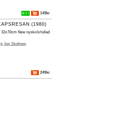
149kr
N Y !
APSRESAN (1980)
h 32x70cm New nyskick/rullad
rg
Jon Skolmen
249kr