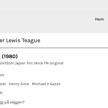
Hem
ter Lewis Teague
r (1980)
51x72cm Japan fint skick FN original
gue
ster
Henry Silva
Michael V Gazzo
Fi
gg på väggen?