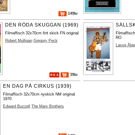
149kr
DEN RÖDA SKUGGAN (1969)
SÄLLSK
Filmaffisch 32x70cm fint skick FN original
Filmaffisc
RO
Robert Mulligan
Gregory Peck
Lasse Åbe
39kr
R E A
EN DAG PÅ CIRKUS (1939)
Filmaffisch 32x70cm nyskick NM original
1970
Edward Buzzell
The Marx Brothers