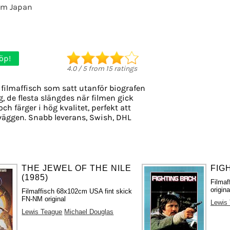
rom Japan
öp!
4.0
/
5
from
15
ratings
filmaffisch som satt utanför biografen
g, de flesta slängdes när filmen gick
ch färger i hög kvalitet, perfekt att
väggen. Snabb leverans, Swish, DHL
THE JEWEL OF THE NILE
FIG
(1985)
Filmaf
origina
Filmaffisch 68x102cm USA fint skick
FN-NM original
Lewis
Lewis Teague
Michael Douglas