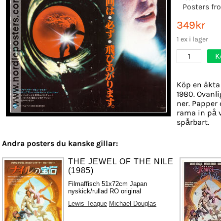
Posters f
349kr
1 ex i lager
K
1
Köp en äkta 
1980. Ovanli
ner. Papper o
rama in på 
spårbart.
Andra posters du kanske gillar:
THE JEWEL OF THE NILE
(1985)
Filmaffisch 51x72cm Japan
nyskick/rullad RO original
Lewis Teague
Michael Douglas