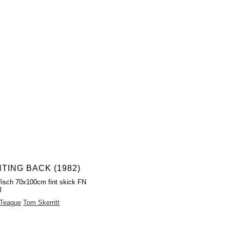
HTING BACK (1982)
fisch 70x100cm fint skick FN
l
 Teague
Tom Skerritt