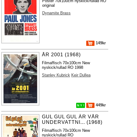
Poster 70x100cm nyskick/rullad RO
original
Dynamite Brass
149kr
ÅR 2001 (1968)
Filmaffisch 70x100cm New
nyskick/rullad RO 1998
Stanley Kubrick
Keir Dullea
449kr
N Y !
GUL GUL GUL ÄR VÅR
UNDERVATTNI... (1968)
Filmaffisch 70x100cm New
nyskick/rullad RO