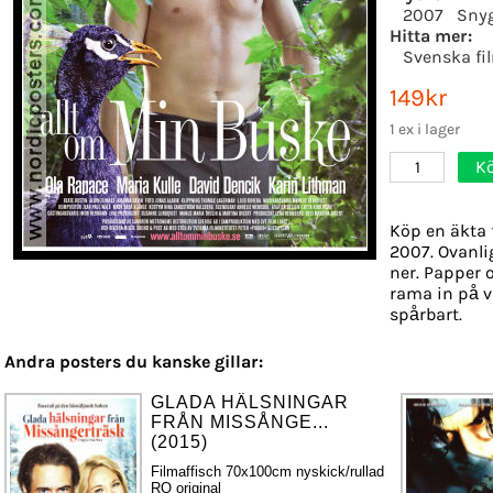
2007
Sny
Hitta mer:
Svenska fi
149kr
1 ex i lager
K
1
Köp en äkta 
2007. Ovanlig
ner. Papper o
rama in på v
spårbart.
Andra posters du kanske gillar:
GLADA HÄLSNINGAR
FRÅN MISSÅNGE...
(2015)
Filmaffisch 70x100cm nyskick/rullad
RO original