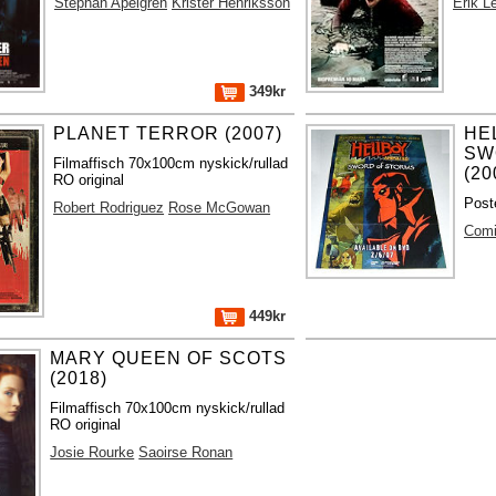
Stephan Apelgren
Krister Henriksson
Erik L
349kr
PLANET TERROR (2007)
HE
SW
Filmaffisch 70x100cm nyskick/rullad
(20
RO original
Post
Robert Rodriguez
Rose McGowan
Com
449kr
MARY QUEEN OF SCOTS
(2018)
Filmaffisch 70x100cm nyskick/rullad
RO original
Josie Rourke
Saoirse Ronan