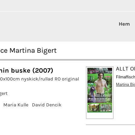
Hem
ce Martina Bigert
ALLT O
min buske (2007)
Filmaffisc
70x100cm nyskick/rullad RO original
Martina Bi
gert
Maria Kulle
David Dencik