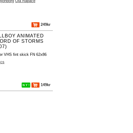
eijonborg
Ola Rapace
249kr
LLBOY ANIMATED
ORD OF STORMS
07)
er VHS fint skick FN 62x86
ics
149kr
N Y !