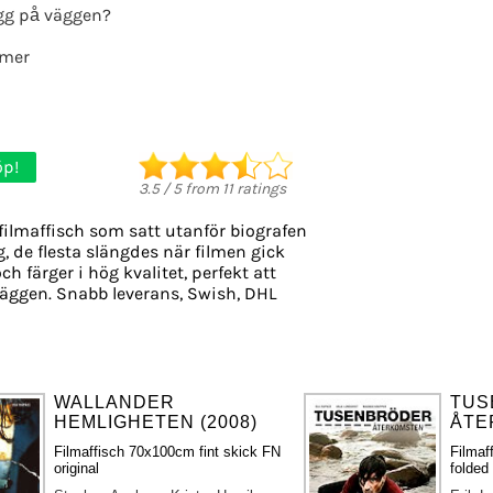
gg på väggen?
lmer
öp!
3.5
/
5
from
11
ratings
filmaffisch som satt utanför biografen
, de flesta slängdes när filmen gick
ch färger i hög kvalitet, perfekt att
äggen. Snabb leverans, Swish, DHL
WALLANDER
TUS
HEMLIGHETEN (2008)
ÅTE
Filmaffisch 70x100cm fint skick FN
Filmaf
original
folded 