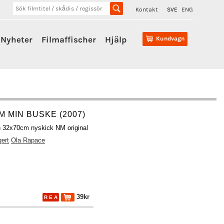
Kontakt
SVE
ENG
Nyheter
Filmaffischer
Hjälp
Kundvagn
M MIN BUSKE (2007)
h 32x70cm nyskick NM original
gert
Ola Rapace
39kr
R E A