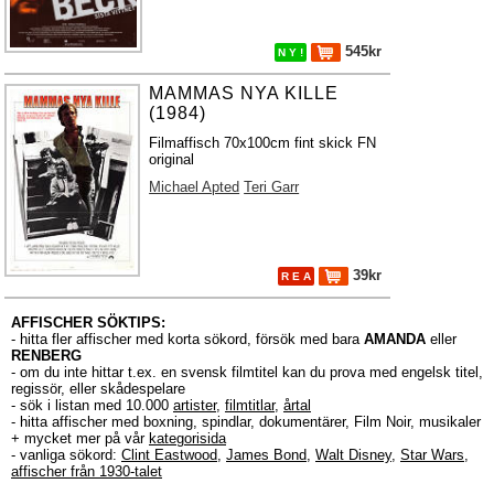
545kr
N Y !
MAMMAS NYA KILLE
(1984)
Filmaffisch 70x100cm fint skick FN
original
Michael Apted
Teri Garr
39kr
R E A
AFFISCHER SÖKTIPS:
- hitta fler affischer med korta sökord, försök med bara
AMANDA
eller
RENBERG
- om du inte hittar t.ex. en svensk filmtitel kan du prova med engelsk titel,
regissör, eller skådespelare
- sök i listan med 10.000
artister
,
filmtitlar
,
årtal
- hitta affischer med boxning, spindlar, dokumentärer, Film Noir, musikaler
+ mycket mer på vår
kategorisida
- vanliga sökord:
Clint Eastwood
,
James Bond
,
Walt Disney
,
Star Wars
,
affischer från 1930-talet