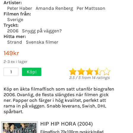
Artister:
Peter Haber
Amanda Renberg
Per Mattsson
Filmen från:
Sverige
Tryckt:
2006
Snygg på väggen?
Hitta mer:
Strand
Svenska filmer
149kr
2-3 ex i lager
Köp!
1
3.5
/
5
from
14
ratings
Köp en äkta filmaffisch som satt utanför biografen
2006. Ovanlig, de flesta slängdes när filmen gick
ner. Papper och färger i hög kvalitet, perfekt att
rama in på väggen. Snabb leverans, Swish, DHL
spårbart.
HIP HIP HORA (2004)
Filmaffisch 70x100cm nyskick/rullad