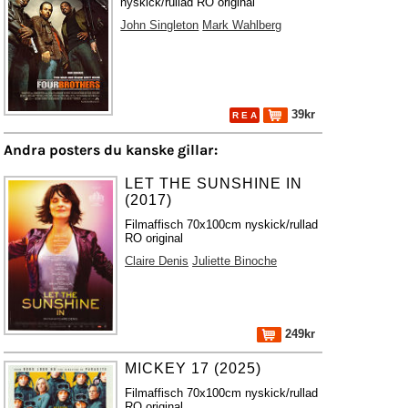
nyskick/rullad RO original
John Singleton
Mark Wahlberg
39kr
R E A
Andra posters du kanske gillar:
LET THE SUNSHINE IN
(2017)
Filmaffisch 70x100cm nyskick/rullad
RO original
Claire Denis
Juliette Binoche
249kr
MICKEY 17 (2025)
Filmaffisch 70x100cm nyskick/rullad
RO original