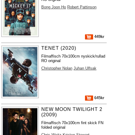
Bong Joon Ho
Robert Pattinson
449kr
TENET (2020)
Filmaffisch 70x100cm nyskick/rullad
RO original
Christopher Nolan
Juhan Ulfsak
645kr
NEW MOON TWILIGHT 2
(2009)
Filmaffisch 70x100cm fint skick FN
folded original
Chris Weitz
Kristen Stewart