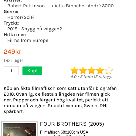
Robert Pattinson
Juliette Binoche
André 3000
Genre:
Horror/SciFi
Tryckt:
2018
Snygg på väggen?
Hitta mer:
Films from Europe
249kr
1 ex i lager
Köp!
1
4.0
/
5
from
15
ratings
Köp en äkta filmaffisch som satt utanför biografen
2018. Ovanlig, de flesta slängdes när filmen gick
ner. Papper och färger i hög kvalitet, perfekt att
rama in på väggen. Snabb leverans, Swish, DHL
spårbart.
FOUR BROTHERS (2005)
Filmaffisch 68x100cm USA