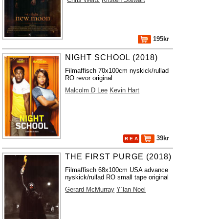
195kr
NIGHT SCHOOL (2018)
Filmaffisch 70x100cm nyskick/rullad
RO revor original
Malcolm D Lee
Kevin Hart
39kr
R E A
THE FIRST PURGE (2018)
Filmaffisch 68x100cm USA advance
nyskick/rullad RO small tape original
Gerard McMurray
Y´lan Noel