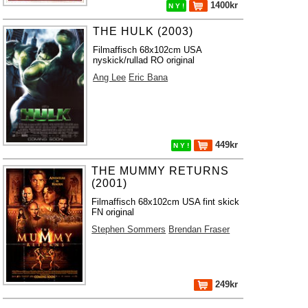
1400kr
N Y !
THE HULK (2003)
Filmaffisch 68x102cm USA
nyskick/rullad RO original
Ang Lee
Eric Bana
449kr
N Y !
THE MUMMY RETURNS
(2001)
Filmaffisch 68x102cm USA fint skick
FN original
Stephen Sommers
Brendan Fraser
249kr