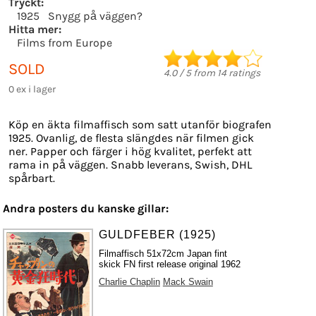
Tryckt:
1925
Snygg på väggen?
Hitta mer:
Films from Europe
SOLD
4.0
/
5
from
14
ratings
0 ex i lager
Köp en äkta filmaffisch som satt utanför biografen
1925. Ovanlig, de flesta slängdes när filmen gick
ner. Papper och färger i hög kvalitet, perfekt att
rama in på väggen. Snabb leverans, Swish, DHL
spårbart.
Andra posters du kanske gillar:
GULDFEBER (1925)
Filmaffisch 51x72cm Japan fint
skick FN first release original 1962
Charlie Chaplin
Mack Swain