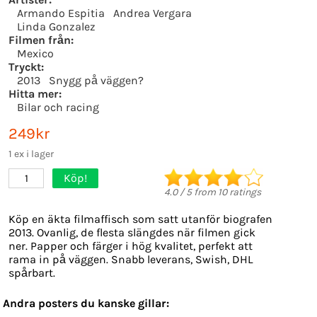
Armando Espitia
Andrea Vergara
Linda Gonzalez
Filmen från:
Mexico
Tryckt:
2013
Snygg på väggen?
Hitta mer:
Bilar och racing
249kr
1 ex i lager
Köp!
1
4.0
/
5
from
10
ratings
Köp en äkta filmaffisch som satt utanför biografen
2013. Ovanlig, de flesta slängdes när filmen gick
ner. Papper och färger i hög kvalitet, perfekt att
rama in på väggen. Snabb leverans, Swish, DHL
spårbart.
Andra posters du kanske gillar: