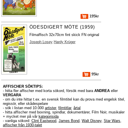
195kr
ÖDESDIGERT MÖTE (1959)
Filmaffisch 32x70cm fint skick FN original
Joseph Losey
Hardy Krüger
95kr
AFFISCHER SÖKTIPS:
- hitta fler affischer med korta sökord, försök med bara
ANDREA
eller
VERGARA
- om du inte hittar t.ex. en svensk filmtitel kan du prova med engelsk titel,
regissör, eller skådespelare
- sök i listan med 10.000
artister
,
filmtitlar
,
årtal
- hitta affischer med boxning, spindlar, dokumentärer, Film Noir, musikaler
+ mycket mer på vår
kategorisida
- vanliga sökord:
Clint Eastwood
,
James Bond
,
Walt Disney
,
Star Wars
,
affischer från 1930-talet